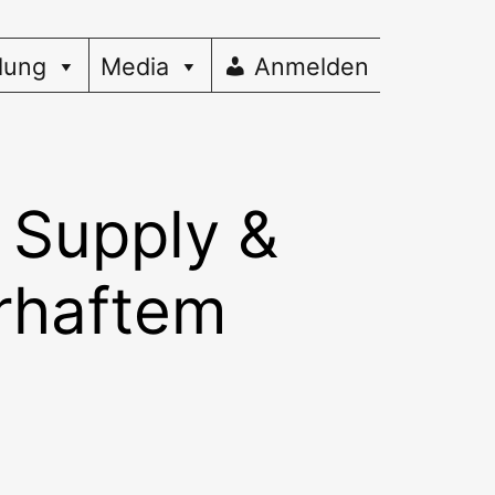
dung
Media
Anmelden
 Supply &
rhaftem