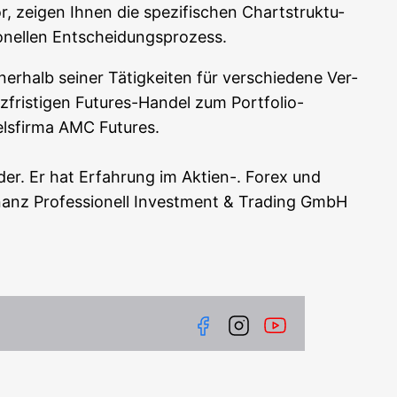
or, zei­gen Ihnen die spe­zi­fi­schen Chart­struk­tu­
sio­nel­len Entscheidungsprozess.
r­halb sei­ner Tätig­kei­ten für ver­schie­de­ne Ver­
z­fris­ti­gen Futures-Han­del zum Port­fo­lio-
els­fir­ma AMC Futures.
rader. Er hat Erfah­rung im Akti­en-. Forex und
nanz Pro­fes­sio­nell Invest­ment & Tra­ding GmbH