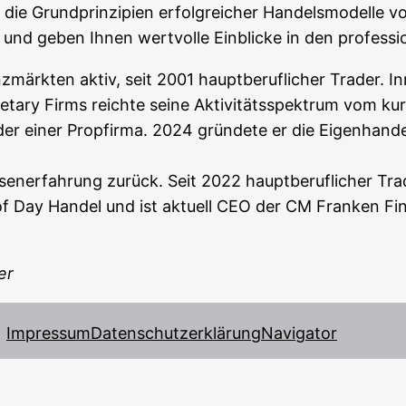
 die Grund­prin­zi­pi­en erfolg­rei­cher Han­dels­mo­del­le v
n und geben Ihnen wert­vol­le Ein­bli­cke in den pro­fes­
märk­ten aktiv, seit 2001 haupt­be­ruf­li­cher Trader. Inne
­ta­ry Firms reich­te sei­ne Akti­vi­täts­spek­trum vom kur
er einer Prop­fir­ma. 2024 grün­de­te er die Eigen­han­d
r­sen­er­fah­rung zurück. Seit 2022 haupt­be­ruf­li­cher T
d of Day Han­del und ist aktu­ell CEO der CM Fran­ken Fi
er
Impressum
Datenschutzerklärung
Navigator