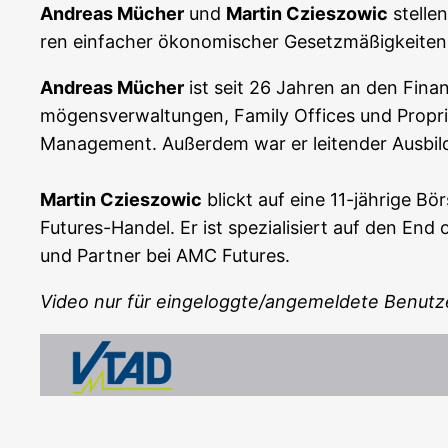
Andre­as Mücher
und
Mar­tin Czi­es­zowic
stel­len
ren ein­fa­cher öko­no­mi­scher Gesetz­mä­ßig­kei­te
Andre­as Mücher
ist seit 26 Jah­ren an den Finanz­
mö­gens­ver­wal­tun­gen, Fami­ly Offices und Pro­prie
Manage­ment. Außer­dem war er lei­ten­der Aus­bil­d
Mar­tin Czi­es­zowic
blickt auf eine 11-jäh­ri­ge Bö
Futures-Han­del. Er ist spe­zia­li­siert auf den En
und Part­ner bei AMC Futures.
Video nur für eingeloggte/angemeldete Benutz