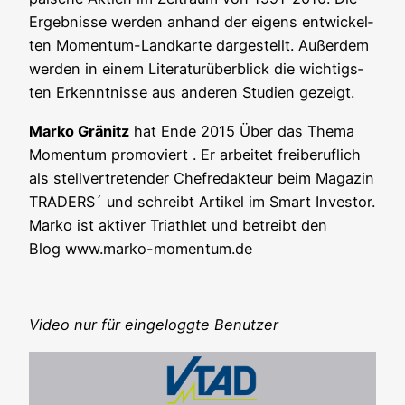
Ergeb­nis­se wer­den anhand der eigens ent­wi­ckel­
ten Momen­tum-Land­kar­te dar­ge­stellt. Außer­dem
wer­den in einem Lite­ra­tur­über­blick die wich­tigs­
ten Erkennt­nis­se aus ande­ren Stu­di­en gezeigt.
Mar­ko Grä­nitz
hat Ende 2015 Über das The­ma
Momen­tum pro­mo­viert . Er arbei­tet frei­be­ruf­lich
als stell­ver­tre­ten­der Chef­re­dak­teur beim Maga­zin
TRADERS´ und schreibt Arti­kel im Smart Inves­tor.
Mar­ko ist akti­ver Tri­ath­let und betreibt den
Blog www.marko-momentum.de
Video nur für ein­ge­logg­te Benutzer