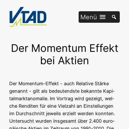
Zum
Inhalt
Menü
springen
Der Momentum Effekt
bei Aktien
Der Momen­tum-Effekt - auch Rela­ti­ve Stär­ke
genannt - gilt als bedeu­tends­te bekann­te Kapi­
tal­markt­an­oma­lie. Im Vor­trag wird gezeigt, wel­
che Ren­di­ten für eine Viel­zahl an Ein­stel­lun­gen
im Durch­schnitt jeweils erzielt wer­den konn­ten.
Unter­sucht wur­den ins­ge­samt über 2.400 euro­
päi­sche Akti­en im Zeit­raum von 1991-2010. Die