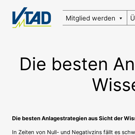
Zum
Inhalt
Mitglied werden
Ü
springen
Die besten An
Wiss
Die bes­ten Anla­ge­stra­te­gien aus Sicht der Wi
In Zei­ten von Null- und Nega­tiv­zins fällt es schwe