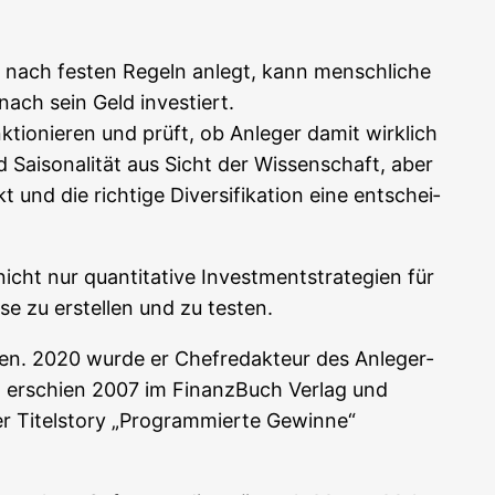
eld nach fes­ten Regeln anlegt, kann mensch­li­che
anach sein Geld inves­tiert.
­tio­nie­ren und prüft, ob Anle­ger damit wirk­lich
ai­so­na­li­tät aus Sicht der Wis­sen­schaft, aber
d die rich­ti­ge Diver­si­fi­ka­ti­on eine ent­schei­
ht nur quan­ti­ta­ti­ve Invest­ment­stra­te­gien für
se zu erstel­len und zu testen.
­gen. 2020 wur­de er Chef­re­dak­teur des Anle­ger­
ren erschien 2007 im Finanz­Buch Ver­lag und
r Titel­sto­ry „Pro­gram­mier­te Gewin­ne“