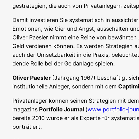
ge­stra­te­gien, die auch von Pri­vat­an­le­gern zeit
Damit inves­tie­ren Sie sys­te­ma­tisch in aus­sicht
Emo­tio­nen, wie Gier und Angst, aus­schal­ten und se
Oli­ver Paes­ler nimmt eine Rei­he von bewähr­ten An
Geld ver­die­nen kön­nen. Es wer­den Stra­te­gien a
auch der Umsetz­bar­keit in die Pra­xis, beleuch­tet.
den­de Rol­le bei der Geld­an­la­ge spielen.
Oli­ver Paes­ler
(Jahr­gang 1967) beschäf­tigt sich se
insti­tu­tio­nel­le Anle­ger, son­dern mit dem
Cap­ti­mi
Pri­vat­an­le­ger kön­nen sei­nen Stra­te­gien mit dem
ma­ga­zins
Port­fo­lio Jour­nal
(
www.portfolio-jour
bereits 2010 wur­de er als Exper­te für sys­te­ma­ti
porträtiert.