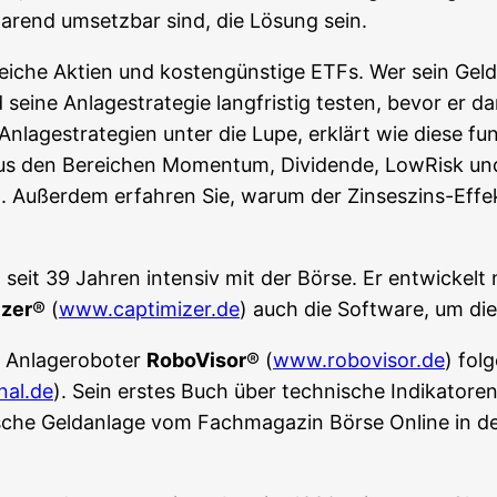
­spa­rend umsetz­bar sind, die Lösung sein.
s­rei­che Akti­en und kos­ten­güns­ti­ge ETFs. Wer sein G
i­ne Anla­ge­stra­te­gie lang­fris­tig tes­ten, bevor er d
la­ge­stra­te­gien unter die Lupe, erklärt wie die­se funk
us den Berei­chen Momen­tum, Divi­den­de, Low­Risk und S
 Außer­dem erfah­ren Sie, war­um der Zin­ses­zins-Effekt un
it 39 Jah­ren inten­siv mit der Bör­se. Er ent­wi­ckelt nic
­zer
® (
www.captimizer.de
) auch die Soft­ware, um die­
 Anla­ge­ro­bo­ter
Robo­Vi­sor
® (
www.robovisor.de
) fol
nal.de
). Sein ers­tes Buch über tech­ni­sche Indi­ka­to­
­sche Geld­an­la­ge vom Fach­ma­ga­zin Bör­se Online in de