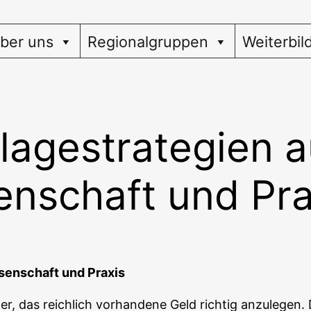
ber uns
Regionalgruppen
Weiterbil
lagestrategien a
enschaft und Pra
s­sen­schaft und Praxis
r, das reich­lich vor­han­de­ne Geld rich­tig anzu­le­gen.