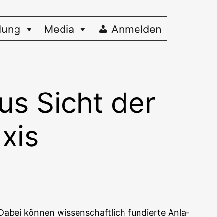
dung
Media
Anmelden
us Sicht der
xis
 Dabei kön­nen wis­sen­schaft­lich fun­dier­te Anla­