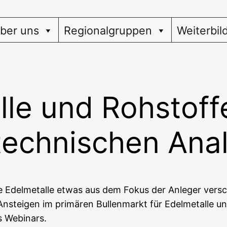
ber uns
Regionalgruppen
Weiterbil
le und Rohstoffe
technischen Ana
 Edel­me­tal­le etwas aus dem Fokus der Anle­ger ver­sch
Anstei­gen im pri­mä­ren Bul­len­markt für Edel­me­tal­le u
es Webinars.