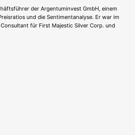
chäfts­füh­rer der Argen­tu­m­in­vest GmbH, einem
reis­ra­ti­os und die Sen­ti­ment­ana­ly­se. Er war im
on­sul­tant für First Maje­s­tic Sil­ver Corp. und