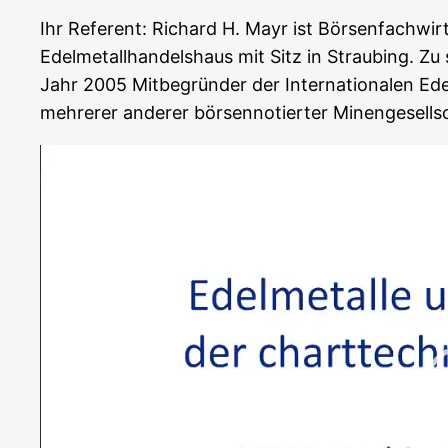
Ihr Refe­rent: Richard H. Mayr ist Bör­sen­fach­wir
Edel­me­tall­han­dels­haus mit Sitz in Strau­bing. Zu s
Jahr 2005 Mit­be­grün­der der Inter­na­tio­na­len Ede
meh­re­rer ande­rer bör­sen­no­tier­ter Minen­ge­sell
Video-
Player