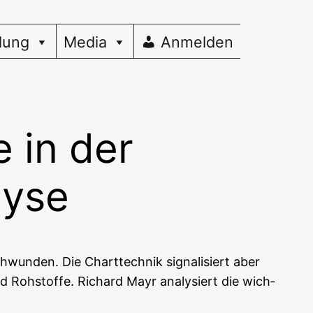
dung
Media
Anmelden
 in der
lyse
wun­den. Die Chart­tech­nik signa­li­siert aber
nd Roh­stof­fe. Richard Mayr ana­ly­siert die wich­