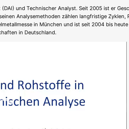
t (DAI) und Tech­ni­scher Ana­lyst. Seit 2005 ist er Ges
ei­nen Ana­ly­se­me­tho­den zäh­len lang­fris­ti­ge Zyklen, P
l­me­tall­mes­se in Mün­chen und ist seit 2004 bis heu­te C
­schaf­ten in Deutschland.