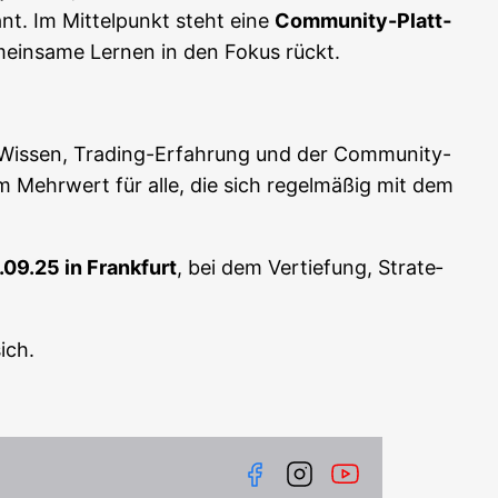
sant. Im Mit­tel­punkt steht eine
Com­mu­ni­ty-Platt­
emein­sa­me Ler­nen in den Fokus rückt.
 Wis­sen, Tra­ding-Erfah­rung und der Com­mu­ni­ty-
em Mehr­wert für alle, die sich regel­mä­ßig mit dem
.09.25 in Frank­furt
, bei dem Ver­tie­fung, Stra­te­
ich.