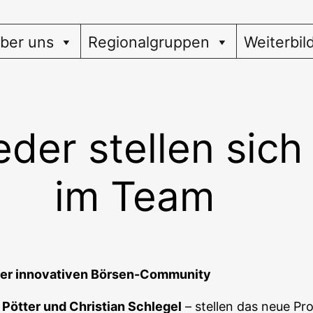
ber uns
Regionalgruppen
Weiterbil
eder stellen sich
im Team
einer inno­va­ti­ven Börsen-Community
 Pöt­ter und Chris­ti­an Schle­gel
– stel­len das neue Pro