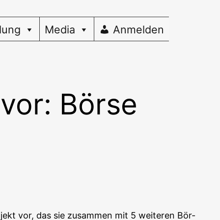
dung
Media
Anmelden
 vor: Börse
­jekt vor, das sie zusam­men mit 5 wei­te­ren Bör­