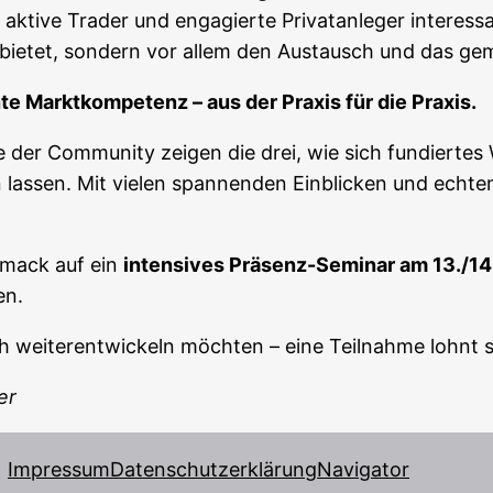
kti­ve Trader und enga­gier­te Pri­vat­an­le­ger inter­es­
­nen bie­tet, son­dern vor allem den Aus­tausch und das g
­te Markt­kom­pe­tenz – aus der Pra­xis für die Praxis.
der Com­mu­ni­ty zei­gen die drei, wie sich fun­dier­tes
las­sen. Mit vie­len span­nen­den Ein­bli­cken und ech­t
chmack auf ein
inten­si­ves Prä­senz-Semi­nar am 13./14
en.
h wei­ter­ent­wi­ckeln möch­ten – eine Teil­nah­me lohnt s
er
Impressum
Datenschutzerklärung
Navigator