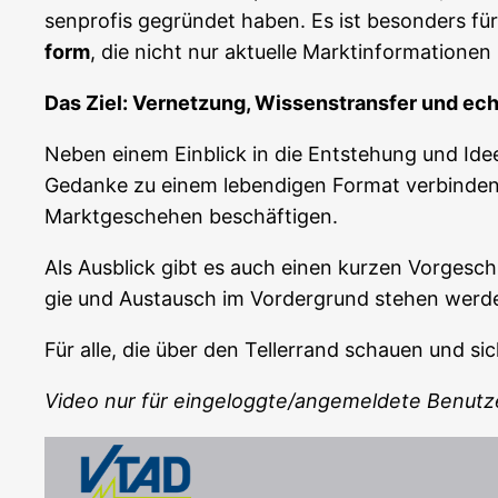
sen­pro­fis gegrün­det haben. Es ist beson­ders für a
form
, die nicht nur aktu­el­le Markt­in­for­ma­tio
Das Ziel: Ver­net­zung, Wis­sens­trans­fer und ech
Neben einem Ein­blick in die Ent­ste­hung und Idee 
Gedan­ke zu einem leben­di­gen For­mat ver­bin­den 
Markt­ge­sche­hen beschäftigen.
Als Aus­blick gibt es auch einen kur­zen Vor­ge­s
gie und Aus­tausch im Vor­der­grund ste­hen werd
Für alle, die über den Tel­ler­rand schau­en und sic
Video nur für eingeloggte/angemeldete Benutz