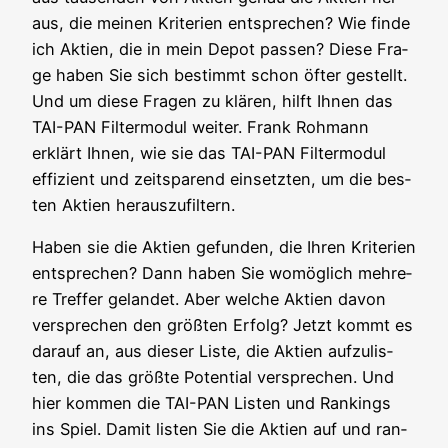
aus, die mei­nen Kri­te­ri­en ent­spre­chen? Wie fin­de
ich Akti­en, die in mein Depot pas­sen? Die­se Fra­
ge haben Sie sich bestimmt schon öfter gestellt.
Und um die­se Fra­gen zu klä­ren, hilft Ihnen das
TAI-PAN Fil­ter­mo­dul wei­ter. Frank Roh­mann
erklärt Ihnen, wie sie das TAI-PAN Fil­ter­mo­dul
effi­zi­ent und zeit­spa­rend ein­setz­ten, um die bes­
ten Akti­en herauszufiltern.
Haben sie die Akti­en gefun­den, die Ihren Kri­te­ri­en
ent­spre­chen? Dann haben Sie womög­lich meh­re­
re Tref­fer gelan­det. Aber wel­che Akti­en davon
ver­spre­chen den größ­ten Erfolg? Jetzt kommt es
dar­auf an, aus die­ser Lis­te, die Akti­en auf­zu­lis­
ten, die das größ­te Poten­ti­al ver­spre­chen. Und
hier kom­men die TAI-PAN Lis­ten und Ran­kings
ins Spiel. Damit lis­ten Sie die Akti­en auf und ran­