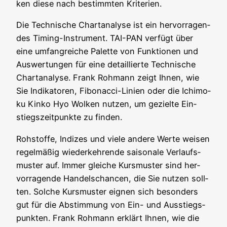
ken die­se nach bestimm­ten Kriterien.
Die Tech­ni­sche Chart­ana­ly­se ist ein her­vor­ra­gen­
des Timing-Instru­ment. TAI-PAN ver­fügt über
eine umfang­rei­che Palet­te von Funk­tio­nen und
Aus­wer­tun­gen für eine detail­lier­te Tech­ni­sche
Chart­ana­ly­se. Frank Roh­mann zeigt Ihnen, wie
Sie Indi­ka­to­ren, Fibo­nac­ci-Lini­en oder die Ichi­mo­
ku Kin­ko Hyo Wol­ken nut­zen, um geziel­te Ein­
stiegs­zeit­punk­te zu finden.
Roh­stof­fe, Indi­zes und vie­le ande­re Wer­te wei­sen
regel­mä­ßig wie­der­keh­ren­de sai­so­na­le Ver­laufs­
mus­ter auf. Immer glei­che Kurs­mus­ter sind her­
vor­ra­gen­de Han­dels­chan­cen, die Sie nut­zen soll­
ten. Sol­che Kurs­mus­ter eig­nen sich beson­ders
gut für die Abstim­mung von Ein- und Aus­stiegs­
punk­ten. Frank Roh­mann erklärt Ihnen, wie die