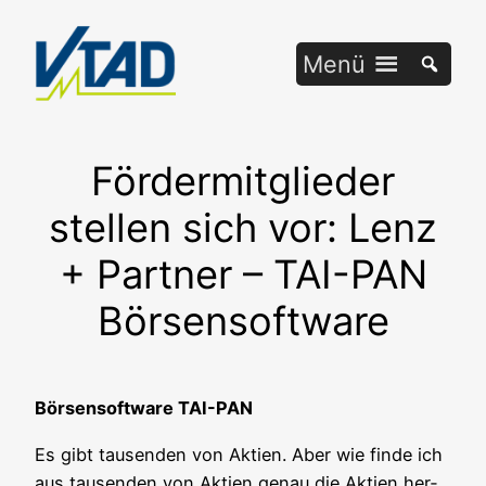
Zum
Inhalt
Menü
springen
Fördermitglieder
stellen sich vor: Lenz
+ Partner – TAI-PAN
Börsensoftware
Bör­sen­soft­ware TAI-PAN
Es gibt tau­sen­den von Akti­en. Aber wie fin­de ich
aus tau­sen­den von Akti­en genau die Akti­en her­