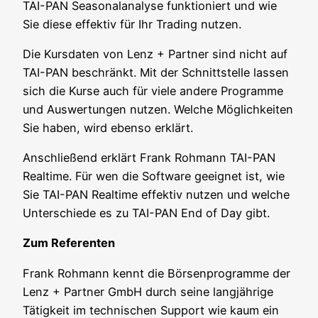
TAI-PAN Sea­so­nal­ana­ly­se funk­tio­niert und wie
Sie die­se effek­tiv für Ihr Tra­ding nutzen.
Die Kurs­da­ten von Lenz + Part­ner sind nicht auf
TAI-PAN beschränkt. Mit der Schnitt­stel­le las­sen
sich die Kur­se auch für vie­le ande­re Pro­gram­me
und Aus­wer­tun­gen nut­zen. Wel­che Mög­lich­kei­ten
Sie haben, wird eben­so erklärt.
Anschlie­ßend erklärt Frank Roh­mann TAI-PAN
Real­time. Für wen die Soft­ware geeig­net ist, wie
Sie TAI-PAN Real­time effek­tiv nut­zen und wel­che
Unter­schie­de es zu TAI-PAN End of Day gibt.
Zum Refe­ren­ten
Frank Roh­mann kennt die Bör­sen­pro­gram­me der
Lenz + Part­ner GmbH durch sei­ne lang­jäh­ri­ge
Tätig­keit im tech­ni­schen Sup­port wie kaum ein