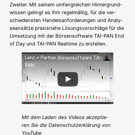
Zwei­ter. Mit sei­nem umfang­rei­chen Hin­ter­grund­
wis­sen gelingt es ihm regel­mä­ßig, für die ver­
schie­dens­ten Han­dels­an­for­de­run­gen und Ana­ly­
se­an­sät­ze pra­xis­na­he Lösungs­vor­schlä­ge für die
Umset­zung mit der Bör­sen­soft­ware TAI-PAN End
of Day und TAI-PAN Real­time zu erstellen.
Lenz + Part­ner Bör­sen­soft­ware TAI-
PAN
Mit dem Laden des Vide­os akzep­tie­
ren Sie die Daten­schutz­er­klä­rung von
YouTube.