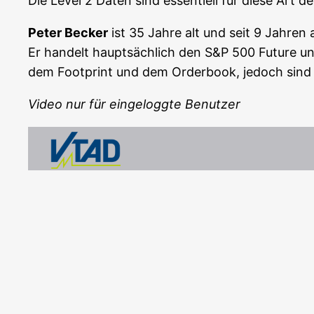
Die Level 2 Daten sind essen­ti­ell für die­se Art d
Peter Becker
ist 35 Jah­re alt und seit 9 Jah­ren 
Er han­delt haupt­säch­lich den S&P 500 Future und
dem Foot­print und dem Order­book, jedoch sind a
Video nur für ein­ge­logg­te Benut­zer