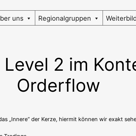
ber uns
Regionalgruppen
Weiterbil
 Level 2 im Kont
Orderflow
ke in das „Inne­re“ der Ker­ze, hier­mit kön­nen wir exakt