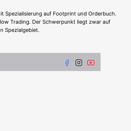
 Spe­zia­li­sie­rung auf Foot­print und Order­buch.
­flow Tra­ding. Der Schwer­punkt liegt zwar auf
n Spezialgebiet.