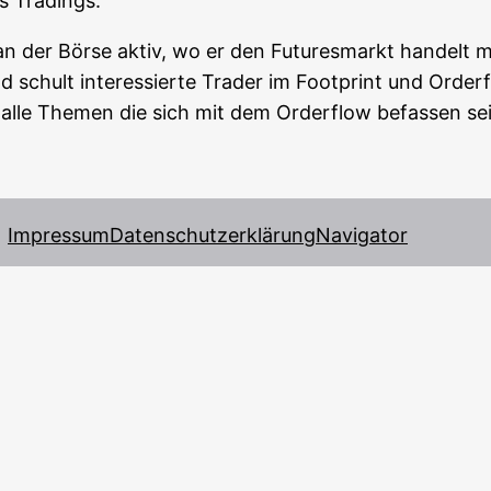
es Tradings.
an der Bör­se aktiv, wo er den Futures­markt han­delt mit
 schult inter­es­sier­te Trader im Foot­print und Order
lle The­men die sich mit dem Order­flow befas­sen sei
Impressum
Datenschutzerklärung
Navigator