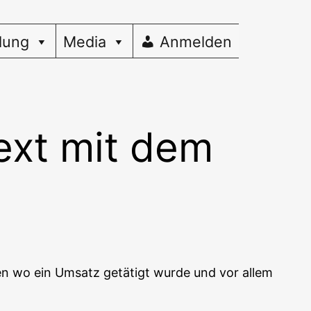
dung
Media
Anmelden
ext mit dem
 sehen wo ein Umsatz getä­tigt wur­de und vor allem