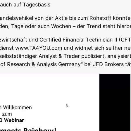
s auch auf Tagesbasis
an­dels­ve­hi­kel von der Aktie bis zum Roh­stoff könn­t
n­den, Tage oder auch Wochen – der Trend steht hier­b
­wirt­schaft und Cer­ti­fied Finan­cial Tech­ni­ci­an II (C
b­dienst www.TA4YOU.com und wid­met sich seit­her nebe
 selbst­stän­di­ger Ana­lyst & Trader publi­ziert, ana­ly­s
d of Rese­arch & Ana­ly­sis Ger­ma­ny" bei JFD Bro­kers tä