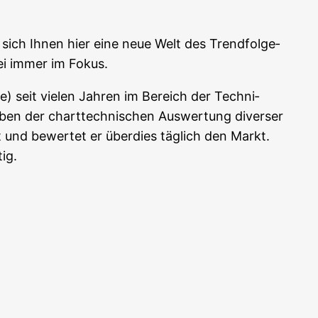
e sich Ihnen hier eine neue Welt des Trend­fol­ge­
ei immer im Fokus.
FTe) seit vie­len Jah­ren im Bereich der Tech­ni­
n der chart­tech­ni­schen Aus­wer­tung diver­ser
iert und bewer­tet er über­dies täg­lich den Markt.
tig.