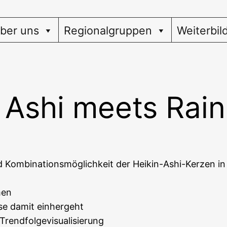
ber uns
Regionalgruppen
Weiterbil
 Ashi meets Rai
 Kom­bi­na­ti­ons­mög­lich­keit der Hei­kin-Ashi-Ker­zen
men
i­se damit einhergeht
ur Trendfolgevisualisierung