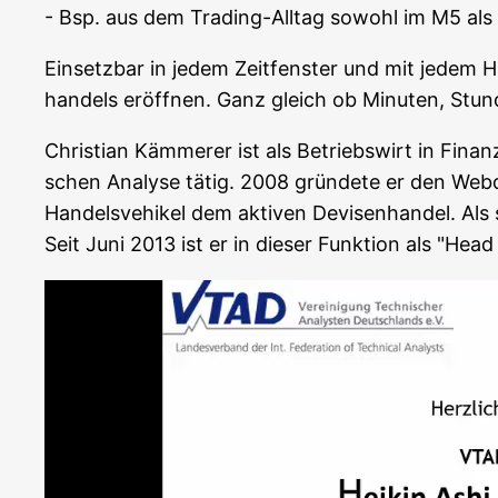
- Bsp. aus dem Tra­ding-All­tag sowohl im M5 al
Ein­setz­bar in jedem Zeit­fens­ter und mit jedem H
han­dels eröff­nen. Ganz gleich ob Minu­ten, Stu
Chris­ti­an Käm­me­rer ist als Betriebs­wirt in Finanz
schen Ana­ly­se tätig. 2008 grün­de­te er den We
Han­dels­ve­hi­kel dem akti­ven Devi­sen­han­del. Als
Seit Juni 2013 ist er in die­ser Funk­ti­on als "Hea
Video-
Player