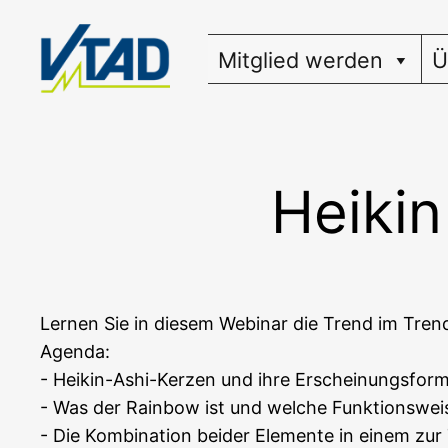
Zum
Inhalt
Mitglied werden
Ü
springen
Heikin
Ler­nen Sie in die­sem Web­i­nar die Trend im Trend
Agenda:
- Hei­kin-Ashi-Ker­zen und ihre Erscheinungsfor
- Was der Rain­bow ist und wel­che Funk­ti­ons­we
- Die Kom­bi­na­ti­on bei­der Ele­men­te in einem z