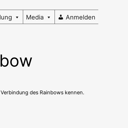
dung
Media
Anmelden
nbow
 in Ver­bin­dung des Rain­bows kennen.