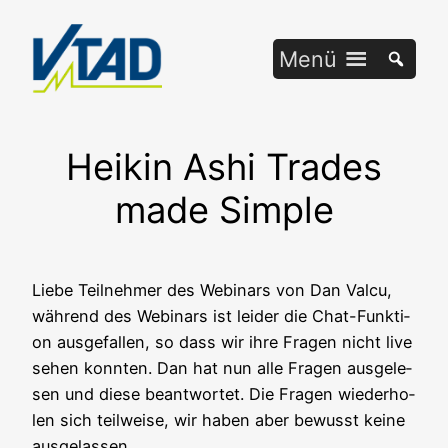
Zum
Inhalt
Menü
springen
Heikin Ashi Trades
made Simple
Lie­be Teil­neh­mer des Web­i­nars von Dan Valcu,
wäh­rend des Web­i­nars ist lei­der die Chat-Funk­ti­
on aus­ge­fal­len, so dass wir ihre Fra­gen nicht live
sehen konn­ten. Dan hat nun alle Fra­gen aus­ge­le­
sen und die­se beant­wor­tet. Die Fra­gen wie­der­ho­
len sich teil­wei­se, wir haben aber bewusst kei­ne
ausgelassen.