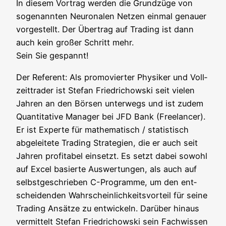
In die­sem Vor­trag wer­den die Grund­zü­ge von
soge­nann­ten Neu­ro­na­len Net­zen ein­mal genau­er
vor­ge­stellt. Der Über­trag auf Tra­ding ist dann
auch kein gro­ßer Schritt mehr.
Sein Sie gespannt!
Der Refe­rent: Als pro­mo­vier­ter Phy­si­ker und Voll­
zeit­t­rader ist Ste­fan Fried­richow­ski seit vie­len
Jah­ren an den Bör­sen unter­wegs und ist zudem
Quan­ti­ta­ti­ve Mana­ger bei JFD Bank (Free­lan­cer).
Er ist Exper­te für mathe­ma­tisch / sta­tis­tisch
abge­lei­te­te Tra­ding Stra­te­gien, die er auch seit
Jah­ren pro­fi­ta­bel ein­setzt. Es setzt dabei sowohl
auf Excel basier­te Aus­wer­tun­gen, als auch auf
selbst­ge­schrie­ben C-Pro­gram­me, um den ent­
schei­den­den Wahr­schein­lich­keits­vor­teil für sei­ne
Tra­ding Ansät­ze zu ent­wi­ckeln. Dar­über hin­aus
ver­mit­telt Ste­fan Fried­richow­ski sein Fach­wis­sen