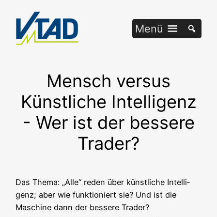
Zum
Inhalt
Menü
springen
Mensch versus
Künstliche Intelligenz
- Wer ist der bessere
Trader?
Das The­ma: „Alle“ reden über künst­li­che Intel­li­
genz; aber wie funk­tio­niert sie? Und ist die
Maschi­ne dann der bes­se­re Trader?