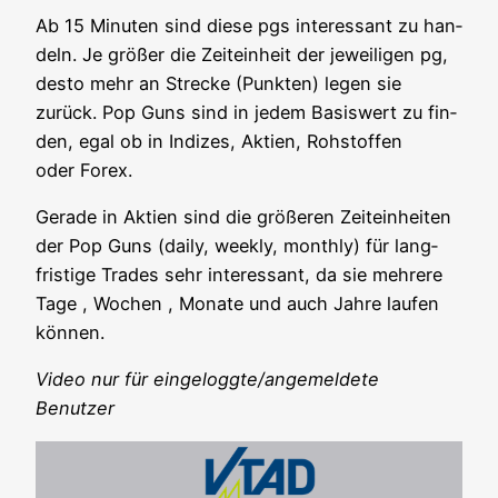
Ab 15 Minu­ten sind die­se pgs inter­es­sant zu han­
deln. Je grö­ßer die Zeit­ein­heit der jewei­li­gen pg,
des­to mehr an Stre­cke (Punk­ten) legen sie
zurück. Pop Guns sind in jedem Basis­wert zu fin­
den, egal ob in Indi­zes, Akti­en, Roh­stof­fen
oder Forex.
Gera­de in Akti­en sind die grö­ße­ren Zeit­ein­hei­ten
der Pop Guns (dai­ly, weekly, month­ly) für lang­
fris­ti­ge Trades sehr inter­es­sant, da sie meh­re­re
Tage , Wochen , Mona­te und auch Jah­re lau­fen
können.
Video nur für eingeloggte/angemeldete
Benutzer