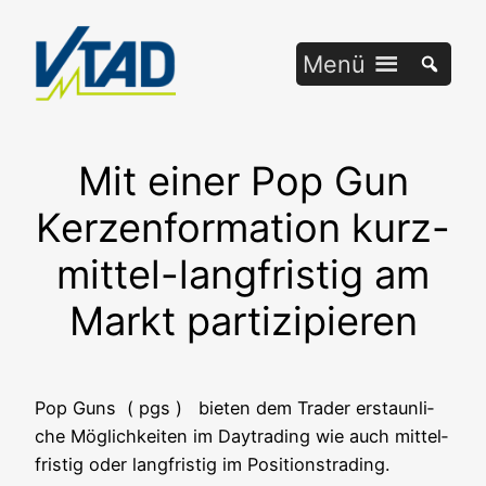
Zum
Inhalt
Menü
springen
Mit einer Pop Gun
Kerzenformation kurz-
mittel-langfristig am
Markt partizipieren
Pop Guns ( pgs ) bie­ten dem Trader erstaun­li­
che Mög­lich­kei­ten im Day­tra­ding wie auch mit­tel­
fris­tig oder lang­fris­tig im Positionstrading.