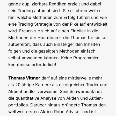
gen­de dupli­zier­ba­re Ren­di­ten erzielt und dabei
sein Tra­ding auto­ma­ti­siert. Sie erfah­ren wei­ter­
hin, wel­che Metho­den zum Erfolg füh­ren und wie
eine Tra­ding Stra­te­gie von der Pike auf ent­wi­ckelt
wird. Freu­en sie sich auf einen Ein­blick in die
Metho­den der Hoch­fi­nanz, die Tho­mas für sie so
auf­be­rei­tet, dass auch Ein­stei­ger den Inhal­ten
fol­gen und die gezeig­ten Metho­den ein­fach
selbst anwen­den kön­nen. Kei­ne Pro­gram­mier­
kennt­nis­se erfor­der­lich!
Tho­mas Vitt­ner
darf auf eine mitt­ler­wei­le mehr
als 20jährige Kar­rie­re als erfolg­rei­cher Trader und
Akti­en­händ­ler ver­wei­sen. Sein Schwer­punkt ist
die quan­ti­ta­ti­ve Ana­ly­se von Akti­en und Akti­en­
port­fo­li­os. Dar­über hin­aus grün­de­te Tho­mas den
welt­weit ers­ten Akti­en Robo Advi­sor und ist