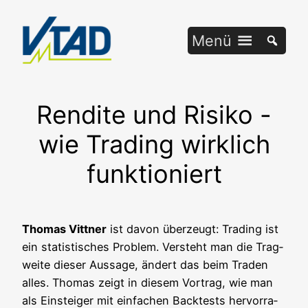
Zum
Inhalt
Menü
springen
Rendite und Risiko -
wie Trading wirklich
funktioniert
Tho­mas Vitt­ner
ist davon über­zeugt: Tra­ding ist
ein sta­tis­ti­sches Pro­blem. Ver­steht man die Trag­
wei­te die­ser Aus­sa­ge, ändert das beim Traden
alles. Tho­mas zeigt in die­sem Vor­trag, wie man
als Ein­stei­ger mit ein­fa­chen Back­tests her­vor­ra­