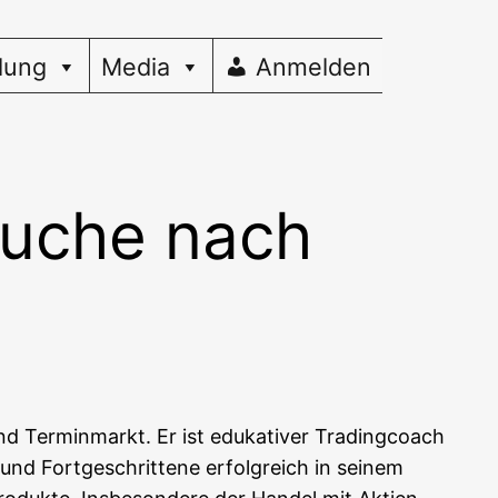
dung
Media
Anmelden
Suche nach
nd Ter­min­markt. Er ist edu­ka­ti­ver Tra­ding­coach
und Fort­ge­schrit­te­ne erfolg­reich in sei­nem