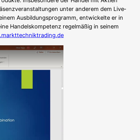
Pro­duk­te. Ins­be­son­de­re der Han­del mit Akti­en
rä­senz­ver­an­stal­tun­gen unter ande­rem dem Live­
i­nem Aus­bil­dungs­pro­gramm, ent­wi­ckel­te er in
i­ne Han­dels­kom­pe­tenz regel­mä­ßig in sei­nem
markttechniktrading.de