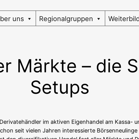
ber uns
Regionalgruppen
Weiterbil
er Märkte – die 
Setups
Deri­va­te­händ­ler im akti­ven Eigen­han­del am Kas­sa- u
 seit vie­len Jah­ren inter­es­sier­te Bör­sen­neu­lin­ge 