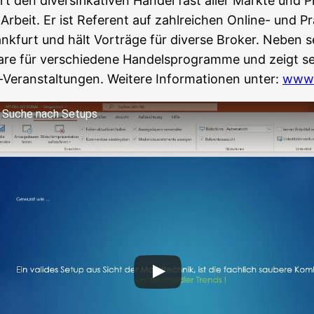
ert den diver­si­fi­ka­ti­ven Han­del fast aller Märk­te und 
 Arbeit. Er ist Refe­rent auf zahl­rei­chen Online- und P
k­furt und hält Vor­trä­ge für diver­se Bro­ker. Neben se
are für ver­schie­de­ne Han­dels­pro­gram­me und zeigt se
er­an­stal­tun­gen. Wei­te­re Infor­ma­tio­nen unter:
www.
ie Suche nach Setups