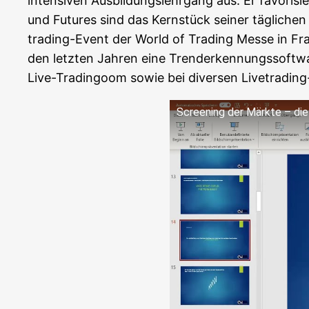
inten­si­ven Aus­bil­dungs­lehr­gang aus. Er favo­ri­si
und Futures sind das Kern­stück sei­ner täg­li­chen
tra­ding-Event der World of Tra­ding Mes­se in Fran
den letz­ten Jah­ren eine Trend­er­ken­nungs­soft­w
Live-Tra­din­goom sowie bei diver­sen Live­tra­ding-V
Scree­ning der Märk­te – d