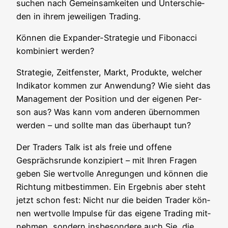
suchen nach Gemein­sam­kei­ten und Unter­schie­
den in ihrem jewei­li­gen Trading.
Kön­nen die Expan­der-Stra­te­gie und Fibo­nac­ci
kom­bi­niert werden?
Stra­te­gie, Zeit­fens­ter, Markt, Pro­duk­te, wel­cher
Indi­ka­tor kom­men zur Anwen­dung? Wie sieht das
Manage­ment der Posi­ti­on und der eige­nen Per­
son aus? Was kann vom ande­ren über­nom­men
wer­den – und soll­te man das über­haupt tun?
Der Trad­ers Talk ist als freie und offe­ne
Gesprächs­run­de kon­zi­piert – mit Ihren Fra­gen
geben Sie wert­vol­le Anre­gun­gen und kön­nen die
Rich­tung mit­be­stim­men. Ein Ergeb­nis aber steht
jetzt schon fest: Nicht nur die bei­den Trader kön­
nen wert­vol­le Impul­se für das eige­ne Tra­ding mit­
neh­men, son­dern ins­be­son­de­re auch Sie, die