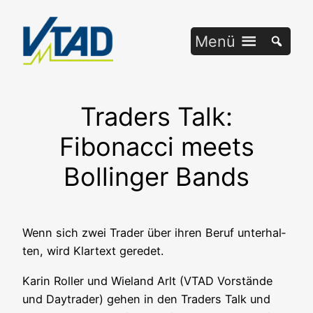
Zum
Inhalt
Menü
springen
Traders Talk:
Fibonacci meets
Bollinger Bands
Wenn sich zwei Trader über ihren Beruf unter­hal­
ten, wird Klar­text geredet.
Karin Rol­ler und Wie­land Arlt (VTAD Vor­stän­de
und Day­trader) gehen in den Trad­ers Talk und