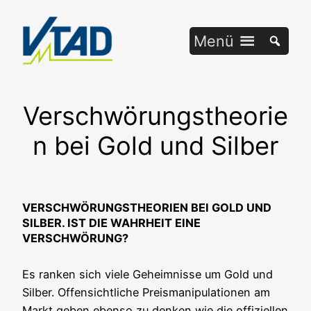
Zum
Inhalt
Menü
springen
Verschwörungstheorie
n bei Gold und Silber
VERSCHWÖRUNGSTHEORIEN BEI GOLD UND
SILBER. IST DIE WAHRHEIT EINE
VERSCHWÖRUNG?
Es ran­ken sich vie­le Geheim­nis­se um Gold und
Sil­ber. Offen­sicht­li­che Preis­ma­ni­pu­la­tio­nen am
Markt geben eben­so zu den­ken wie die offi­zi­el­len