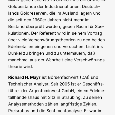
Gold­be­stän­de der Indus­trie­na­tio­nen. Deutsch­
lands Gold­re­ser­ven, die im Aus­land lagern und
die seit den 1960er Jah­ren nicht mehr im
Bestand über­prüft wur­den, geben Raum für Spe­
ku­la­tio­nen. Der Refe­rent wird in sei­nem Vor­trag
über vie­le Ver­schwö­rungs­theo­rien zu den bei­den
Edel­me­tal­len ein­ge­hen und ver­su­chen, Licht ins
Dun­kel zu brin­gen und zu unter­mau­ern, daß
manch­mal aus der Wahr­heit eine Ver­schwö­rungs­
theo­rie wird.
Richard H. Mayr
ist Bör­sen­fach­wirt (DAI) und
Tech­ni­scher Ana­lyst. Seit 2005 ist er Geschäfts­
füh­rer der Argen­tu­m­in­vest GmbH, einem Edel­me­
tall­han­dels­haus mit Sitz in Strau­bing. Zu sei­nen
Ana­ly­se­me­tho­den zäh­len lang­fris­ti­ge Zyklen,
Preis­ra­ti­os und die Sen­ti­ment­ana­ly­se. Er war im