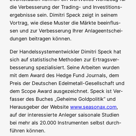
die Ver­bes­se­rung der Tra­ding- und Inves­ti­ti­ons­
er­geb­nis­se sein. Dimi­t­ri Speck zeigt in sei­nem
Vor­trag, wie die­se Mus­ter die Märk­te beein­flus­
sen und zur Ver­bes­se­rung Ihrer Anla­ge­ent­schei­
dun­gen bei­tra­gen können.
Der Han­dels­sys­tem­ent­wick­ler Dimi­t­ri Speck hat
sich auf sta­tis­ti­sche Metho­den zur Ertrags­ver­
bes­se­rung spe­zia­li­siert. Sei­ne Arbei­ten wur­den
mit dem Award des Hedge Fund Jour­nals, dem
Preis der Deut­schen Edel­me­tall-Gesell­schaft und
dem Scope Award aus­ge­zeich­net. Speck ist Ver­
fas­ser des Buches „Gehei­me Gold­po­li­tik“ und
Her­aus­ge­ber der Web­site
www.seasonax.com
,
auf der inter­es­sier­te Anle­ger sai­so­na­le Stu­di­en
bei mehr als 20.000 Instru­men­ten selbst durch­
füh­ren können.