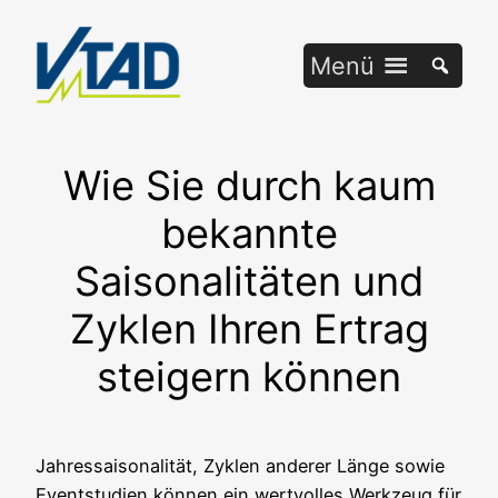
Zum
Inhalt
Menü
springen
Wie Sie durch kaum
bekannte
Saisonalitäten und
Zyklen Ihren Ertrag
steigern können
Jah­res­sai­so­na­li­tät, Zyklen ande­rer Län­ge sowie
Eventstu­di­en kön­nen ein wert­vol­les Werk­zeug für