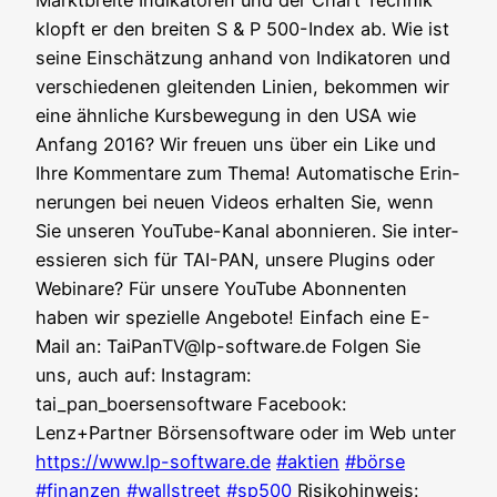
Markt­brei­te Indi­ka­to­ren und der Chart Tech­nik
klopft er den brei­ten S & P 500-Index ab. Wie ist
sei­ne Ein­schät­zung anhand von Indi­ka­to­ren und
ver­schie­de­nen glei­ten­den Lini­en, bekom­men wir
eine ähn­li­che Kurs­be­we­gung in den USA wie
Anfang 2016? Wir freu­en uns über ein Like und
Ihre Kom­men­ta­re zum The­ma! Auto­ma­ti­sche Erin­
ne­run­gen bei neu­en Vide­os erhal­ten Sie, wenn
Sie unse­ren You­Tube-Kanal abon­nie­ren. Sie inter­
es­sie­ren sich für TAI-PAN, unse­re Plug­ins oder
Web­i­na­re? Für unse­re You­Tube Abon­nen­ten
haben wir spe­zi­el­le Ange­bo­te! Ein­fach eine E-
Mail an: TaiPanTV@lp-software.de Fol­gen Sie
uns, auch auf: Insta­gram:
tai_pan_boersensoftware Face­book:
Lenz+Partner Bör­sen­soft­ware oder im Web unter
https://www.lp-software.de
#akti­en
#bör­se
#finan­zen
#wall­street
#sp500
Risi­ko­hin­weis: