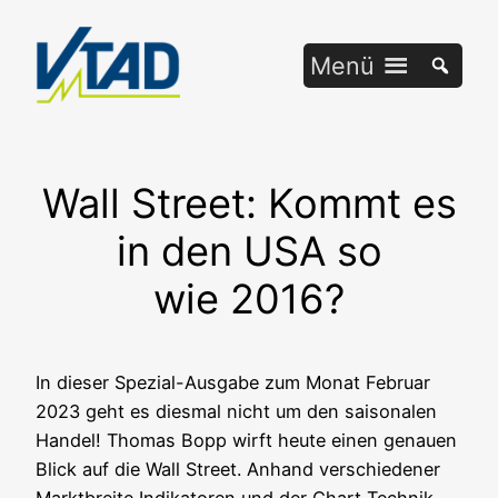
Zum
Inhalt
Menü
springen
Wall Street: Kommt es
in den USA so
wie 2016?
In die­ser Spe­zi­al-Aus­ga­be zum Monat Febru­ar
2023 geht es dies­mal nicht um den sai­so­na­len
Han­del! Tho­mas Bopp wirft heu­te einen genau­en
Blick auf die Wall Street. Anhand ver­schie­de­ner