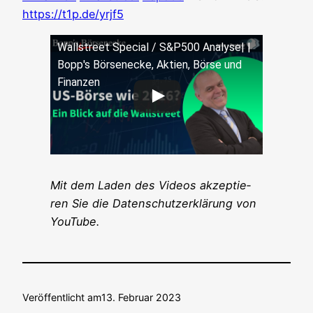
https://t1p.de/yrjf5
Wall­street Spe­cial / S&P500 Ana­ly­se| |
Bopp's Bör­sen­ecke, Akti­en, Bör­se und
Finanzen
Mit dem Laden des Vide­os akzep­tie­
ren Sie die Daten­schutz­er­klä­rung von
YouTube.
Veröffentlicht am
13. Februar 2023