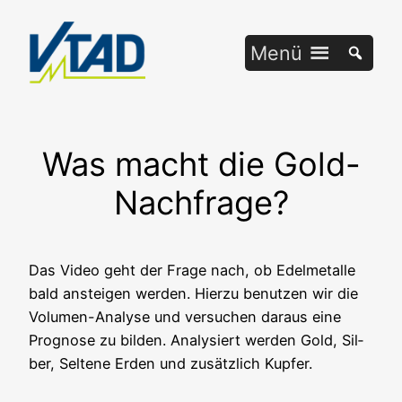
Zum
Inhalt
Menü
springen
Was macht die Gold-
Nachfrage?
Das Video geht der Fra­ge nach, ob Edel­me­tal­le
bald anstei­gen wer­den. Hier­zu benut­zen wir die
Volu­men-Ana­ly­se und ver­su­chen dar­aus eine
Pro­gno­se zu bil­den. Ana­ly­siert wer­den Gold, Sil­
ber, Sel­te­ne Erden und zusätz­lich Kupfer.