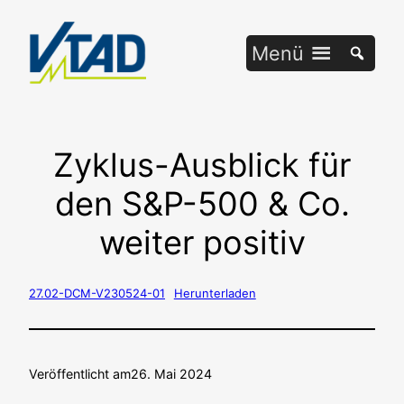
Zum
Inhalt
Menü
springen
Zyklus-Ausblick für
den S&P-500 & Co.
weiter positiv
27.02-DCM-V230524-01
Her­un­ter­la­den
Veröffentlicht am
26. Mai 2024