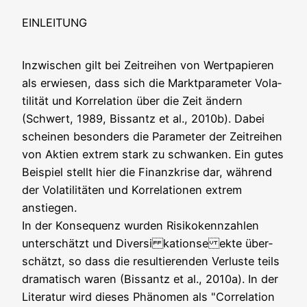
EINLEITUNG
Inzwi­schen gilt bei Zeit­rei­hen von Wert­pa­pie­ren
als erwie­sen, dass sich die Markt­pa­ra­me­ter Vola­
ti­li­tät und Kor­re­la­ti­on über die Zeit ändern
(Schwert, 1989, Bis­santz et al., 2010b). Dabei
schei­nen beson­ders die Para­me­ter der Zeit­rei­hen
von Akti­en extrem stark zu schwan­ken. Ein gutes
Bei­spiel stellt hier die Finanz­kri­se dar, wäh­rend
der Vola­ti­li­tä­ten und Kor­re­la­tio­nen extrem
anstiegen.
In der Kon­se­quenz wur­den Risi­ko­kenn­zah­len
unter­schätzt und Diver­si kat­ionse ekte über­
schätzt, so dass die resul­tie­ren­den Ver­lus­te teils
dra­ma­tisch waren (Bis­santz et al., 2010a). In der
Lite­ra­tur wird die­ses Phä­no­men als "Cor­re­la­ti­on