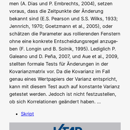
men (A. Dias und P. Emb­rechts, 2004), set­zen
vor­aus, dass die Zeit­punk­te der Ände­rung
bekannt sind (E.S. Pear­son und S.S. Wilks, 1933;
Jenn­rich, 1970; Goetz­mann et al., 2005), oder
schät­zen die Para­me­ter aus rol­lie­ren­den Fens­tern
ohne eine kon­kre­te Ent­schei­dungs­re­gel anzu­ge­
ben (F. Lon­gin und B. Sol­nik, 1995). Ledig­lich P.
Gale­a­no und D. Peña, 2007, und Aue et al., 2009,
stell­ten for­ma­le Tests für Ände­run­gen in der
Kova­ri­anz­ma­trix vor. Da die Kova­ri­anz im Fall
genau eines Wert­pa­piers der Vari­anz ent­spricht,
kann mit die­sem Test auch auf kon­stan­te Vari­anz
getes­tet wer­den. Jedoch ist nicht fest­zu­stel­len,
ob sich Kor­re­la­tio­nen geän­dert haben. …
Skript