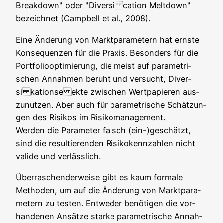
Break­down" oder "Diver­si cati­on Melt­down"
bezeich­net (Camp­bell et al., 2008).
Eine Ände­rung von Markt­pa­ra­me­tern hat erns­te
Kon­se­quen­zen für die Pra­xis. Beson­ders für die
Port­fo­lio­op­ti­mie­rung, die meist auf para­me­tri­
schen Annah­men beruht und ver­sucht, Diver­
si kat­ionse ekte zwi­schen Wert­pa­pie­ren aus­
zu­nut­zen. Aber auch für para­me­tri­sche Schät­zun­
gen des Risi­kos im Risikomanagement.
Wer­den die Para­me­ter falsch (ein-)geschätzt,
sind die resul­tie­ren­den Risi­ko­kenn­zah­len nicht
vali­de und verlässlich.
Über­ra­schen­der­wei­se gibt es kaum for­ma­le
Metho­den, um auf die Ände­rung von Markt­pa­ra­
me­tern zu tes­ten. Ent­we­der benö­ti­gen die vor­
han­de­nen Ansät­ze star­ke para­me­tri­sche Annah­