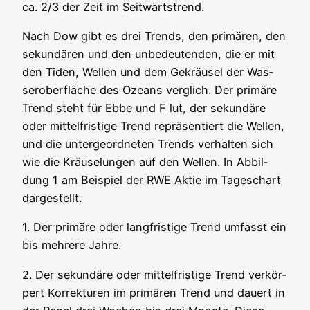
ca. 2/3 der Zeit im Seitwärtstrend.
Nach Dow gibt es drei Trends, den pri­mä­ren, den
sekun­dä­ren und den unbe­deu­ten­den, die er mit
den Tiden, Wel­len und dem Gekräu­sel der Was­
ser­ober­flä­che des Oze­ans ver­glich. Der pri­mä­re
Trend steht für Ebbe und F lut, der sekun­dä­re
oder mit­tel­fris­ti­ge Trend reprä­sen­tiert die Wel­len,
und die unter­ge­ord­ne­ten Trends ver­hal­ten sich
wie die Kräu­se­lun­gen auf den Wel­len. In Abbil­
dung 1 am Bei­spiel der RWE Aktie im Tages­chart
dargestellt.
1. Der pri­mä­re oder lang­fris­ti­ge Trend umfasst ein
bis meh­re­re Jahre.
2. Der sekun­dä­re oder mit­tel­fris­ti­ge Trend ver­kör­
pert Kor­rek­tu­ren im pri­mä­ren Trend und dau­ert in