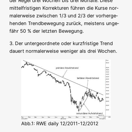
der Regel drei Wochen bis drei Mona­te. Die­se
mit­tel­fris­ti­gen Kor­rek­tu­ren füh­ren die Kur­se nor­
ma­ler­wei­se zwi­schen 1/3 und 2/3 der vor­her­ge­
hen­den Trend­be­we­gung zurück, meis­tens unge­
fähr 50 % der letz­ten Bewegung.
3. Der unter­ge­ord­ne­te oder kurz­fris­ti­ge Trend
dau­ert nor­ma­ler­wei­se weni­ger als drei Wochen.
Abb.1: RWE dai­ly 12/2011-12/2012