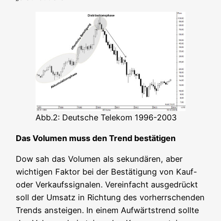
Abb.2: Deut­sche Tele­kom 1996-2003
Das Volu­men muss den Trend bestätigen
Dow sah das Volu­men als sekun­dä­ren, aber
wich­ti­gen Fak­tor bei der Bestä­ti­gung von Kauf-
oder Ver­kaufs­si­gna­len. Ver­ein­facht aus­ge­drückt
soll der Umsatz in Rich­tung des vor­herr­schen­den
Trends anstei­gen. In einem Auf­wärts­trend soll­te