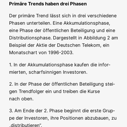
Pri­mä­re Trends haben drei Phasen
Der pri­mä­re Trend lässt sich in drei ver­schie­de­ne
Pha­sen unter­tei­len. Eine Akku­mu­la­ti­ons­pha­se,
eine Pha­se der öffent­li­chen Betei­li­gung und eine
Dis­tri­bu­ti­ons­pha­se. Dar­ge­stellt in Abbil­dung 2 am
Bei­spiel der Aktie der Deut­schen Tele­kom, ein
Monatschart von 1996-2003.
1. In der Akku­mu­la­ti­ons­pha­se kau­fen die infor­
mier­ten, scharf­sin­ni­gen Investoren.
2. In der Pha­se der öffent­li­chen Betei­li­gung stei­
gen Trend­fol­ger ein und trei­ben die Kur­se
nach oben.
3. Am Ende der 2. Pha­se beginnt die ers­te Grup­
pe der Inves­to­ren, ihre Posi­tio­nen abzu­bau­en, zu
„dis­tri­bu­tie­ren“.