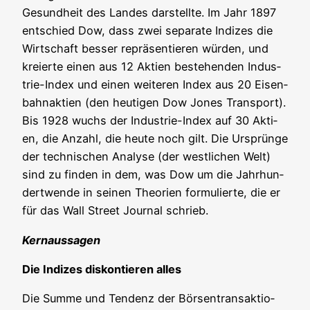
Gesund­heit des Lan­des dar­stell­te. Im Jahr 1897
ent­schied Dow, dass zwei sepa­ra­te Indi­zes die
Wirt­schaft bes­ser reprä­sen­tie­ren wür­den, und
kre­ierte einen aus 12 Akti­en bestehen­den Indus­
trie-Index und einen wei­te­ren Index aus 20 Eisen­
bahn­ak­ti­en (den heu­ti­gen Dow Jones Trans­port).
Bis 1928 wuchs der Indus­trie-Index auf 30 Akti­
en, die Anzahl, die heu­te noch gilt. Die Ursprün­ge
der tech­ni­schen Ana­ly­se (der west­li­chen Welt)
sind zu fin­den in dem, was Dow um die Jahr­hun­
dert­wen­de in sei­nen Theo­rien for­mu­lier­te, die er
für das Wall Street Jour­nal schrieb.
Kern­aus­sa­gen
Die Indi­zes dis­kon­tie­ren alles
Die Sum­me und Ten­denz der Bör­sen­trans­ak­tio­