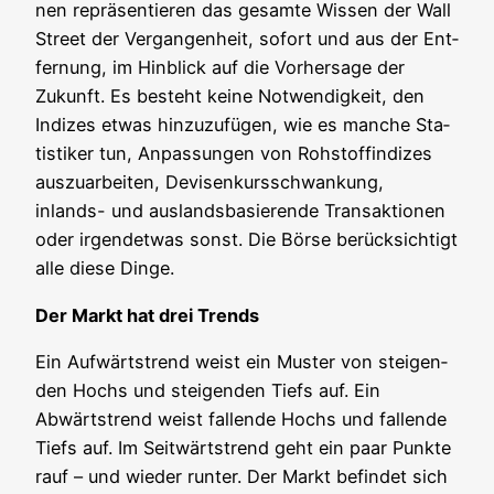
nen reprä­sen­tie­ren das gesam­te Wis­sen der Wall
Street der Ver­gan­gen­heit, sofort und aus der Ent­
fer­nung, im Hin­blick auf die Vor­her­sa­ge der
Zukunft. Es besteht kei­ne Not­wen­dig­keit, den
Indi­zes etwas hin­zu­zu­fü­gen, wie es man­che Sta­
tis­ti­ker tun, Anpas­sun­gen von Roh­stoff­in­di­zes
aus­zu­ar­bei­ten, Devi­sen­kurs­schwan­kung,
inlands- und aus­lands­ba­sie­ren­de Trans­ak­tio­nen
oder irgend­et­was sonst. Die Bör­se berück­sich­tigt
alle die­se Dinge.
Der Markt hat drei Trends
Ein Auf­wärts­trend weist ein Mus­ter von stei­gen­
den Hochs und stei­gen­den Tiefs auf. Ein
Abwärts­trend weist fal­len­de Hochs und fal­len­de
Tiefs auf. Im Seit­wärts­trend geht ein paar Punk­te
rauf – und wie­der run­ter. Der Markt befin­det sich