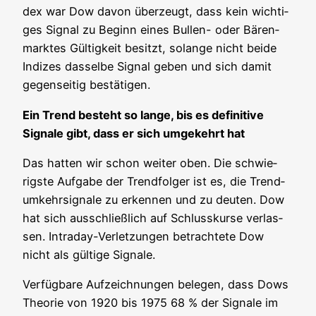
dex war Dow davon über­zeugt, dass kein wich­ti­
ges Signal zu Beginn eines Bul­len- oder Bären­
mark­tes Gül­tig­keit besitzt, solan­ge nicht bei­de
Indi­zes das­sel­be Signal geben und sich damit
gegen­sei­tig bestätigen.
Ein Trend besteht so lan­ge, bis es defi­ni­ti­ve
Signa­le gibt, dass er sich umge­kehrt hat
Das hat­ten wir schon wei­ter oben. Die schwie­
rigs­te Auf­ga­be der Trend­fol­ger ist es, die Trend­
um­kehr­si­gna­le zu erken­nen und zu deu­ten. Dow
hat sich aus­schließ­lich auf Schluss­kur­se ver­las­
sen. Intra­day-Ver­let­zun­gen betrach­te­te Dow
nicht als gül­ti­ge Signale.
Ver­füg­ba­re Auf­zeich­nun­gen bele­gen, dass Dows
Theo­rie von 1920 bis 1975 68 % der Signa­le im