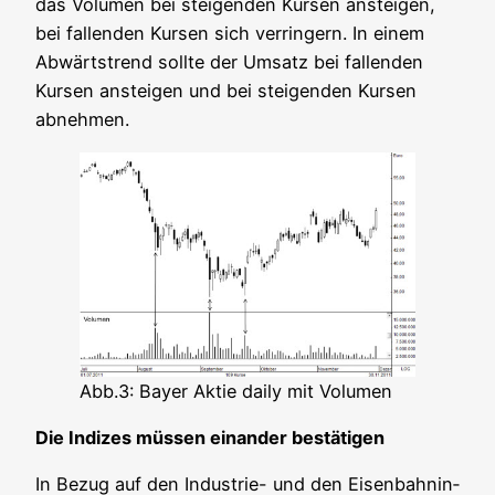
das Volu­men bei stei­gen­den Kur­sen anstei­gen,
bei fal­len­den Kur­sen sich ver­rin­gern. In einem
Abwärts­trend soll­te der Umsatz bei fal­len­den
Kur­sen anstei­gen und bei stei­gen­den Kur­sen
abnehmen.
Abb.3: Bay­er Aktie dai­ly mit Volumen
Die Indi­zes müs­sen ein­an­der bestätigen
In Bezug auf den Indus­trie- und den Eisen­bahn­in­