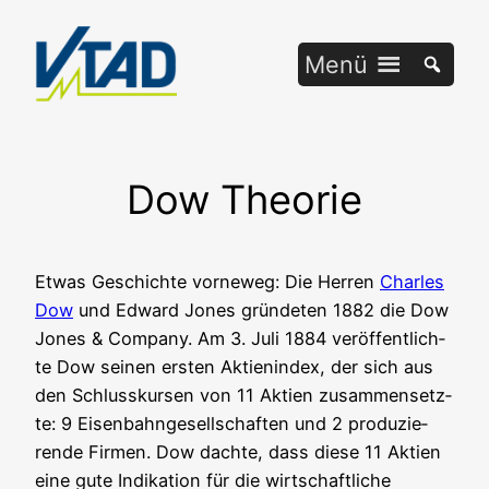
Zum
Inhalt
Menü
springen
Dow Theorie
Etwas Geschich­te vor­ne­weg: Die Her­ren
Charles
Dow
und Edward Jones grün­de­ten 1882 die Dow
Jones & Com­pa­ny. Am 3. Juli 1884 ver­öf­fent­lich­
te Dow sei­nen ers­ten Akti­en­in­dex, der sich aus
den Schluss­kur­sen von 11 Akti­en zusam­men­setz­
te: 9 Eisen­bahn­ge­sell­schaf­ten und 2 pro­du­zie­
ren­de Fir­men. Dow dach­te, dass die­se 11 Akti­en
eine gute Indi­ka­ti­on für die wirt­schaft­li­che