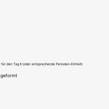
g für den Tag
t
(oder ent­spre­chen­de Perioden-Einheit)
umgeformt