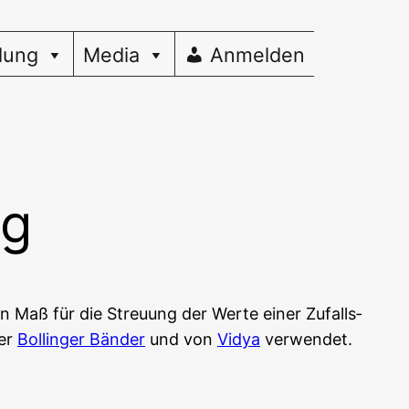
dung
Media
Anmelden
ng
ein Maß für die Streu­ung der Wer­te einer Zufalls­
der
Bol­lin­ger Bän­der
und von
Vidya
verwendet.