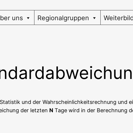
ber uns
Regionalgruppen
Weiterbil
ndardabweichu
Sta­tis­tik und der Wahr­schein­lich­keits­rech­nung und 
wei­chung der letz­ten
N
Tage wird in der Berech­nung 