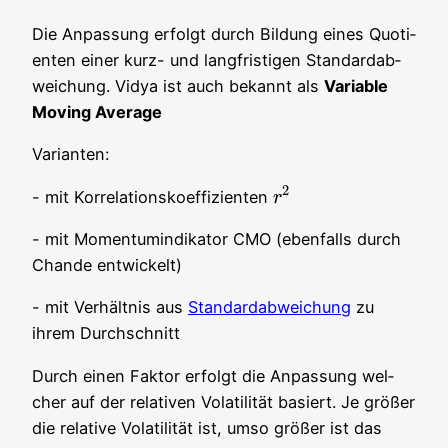
Die Anpas­sung erfolgt durch Bil­dung eines Quo­ti­
en­ten einer kurz- und lang­fris­ti­gen Stan­dard­ab­
wei­chung. Vidya ist auch bekannt als
Varia­ble
Moving Average
Vari­an­ten:
2
- mit Kor­re­la­ti­ons­ko­ef­fi­zi­en­ten
r
r
2
- mit Momen­tu­m­in­di­ka­tor CMO (eben­falls durch
Chan­de entwickelt)
- mit Ver­hält­nis aus
Stan­dard­ab­wei­chung
zu
ihrem Durchschnitt
Durch einen Fak­tor erfolgt die Anpas­sung wel­
cher auf der rela­ti­ven Vola­ti­li­tät basiert. Je grö­ßer
die rela­ti­ve Vola­ti­li­tät ist, umso grö­ßer ist das