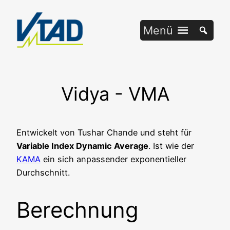
Zum
Inhalt
Menü
springen
Vidya - VMA
Ent­wi­ckelt von Tus­har Chan­de und steht für
Varia­ble Index Dyna­mic Avera­ge
. Ist wie der
KAMA
ein sich anpas­sen­der expo­nen­ti­el­ler
Durchschnitt.
Berechnung