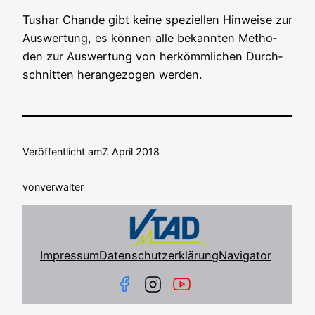
Tus­har Chan­de gibt kei­ne spe­zi­el­len Hin­wei­se zur
Aus­wer­tung, es kön­nen alle bekann­ten Metho­
den zur Aus­wer­tung von her­kömm­li­chen Durch­
schnit­ten her­an­ge­zo­gen werden.
Veröffentlicht am
7. April 2018
von
verwalter
Impressum
Datenschutzerklärung
Navigator