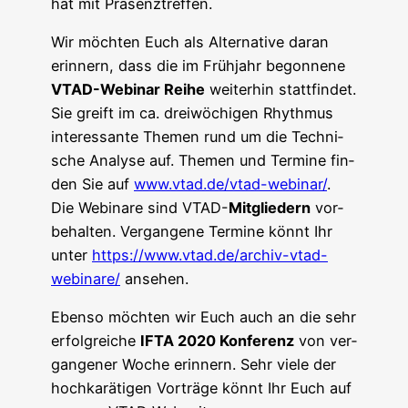
hat mit Präsenztreffen.
Wir möch­ten Euch als Alter­na­ti­ve dar­an
erin­nern, dass die im Früh­jahr begon­ne­ne
VTAD-Web­i­nar Rei­he
wei­ter­hin statt­fin­det.
Sie greift im ca. drei­wö­chi­gen Rhyth­mus
inter­es­san­te The­men rund um die Tech­ni­
sche Ana­ly­se auf. The­men und Ter­mi­ne fin­
den Sie auf
www.vtad.de/vtad-webinar/
.
Die Web­i­na­re sind VTAD-
Mit­glie­dern
vor­
be­hal­ten. Ver­gan­ge­ne Ter­mi­ne könnt Ihr
unter
https://www.vtad.de/archiv-vtad-
webinare/
ansehen.
Eben­so möch­ten wir Euch auch an die sehr
erfolg­rei­che
IFTA 2020 Kon­fe­renz
von ver­
gan­ge­ner Woche erin­nern. Sehr vie­le der
hoch­ka­rä­ti­gen Vor­trä­ge könnt Ihr Euch auf