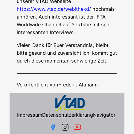
unse­rer VTAD Web­sei­te
https://www.vtad.de/webithekd/
noch­mals
anhö­ren. Auch inter­es­sant ist der IFTA
World­wi­de Chan­nel auf You­Tube mit sehr
inter­es­san­ten Interviews.
Vie­len Dank für Euer Ver­ständ­nis, bleibt
bit­te gesund und zuver­sicht­lich: kommt gut
durch die­se momen­tan schwie­ri­ge Zeit.
Veröffentlicht von
Frederik Altmann
Impressum
Datenschutzerklärung
Navigator