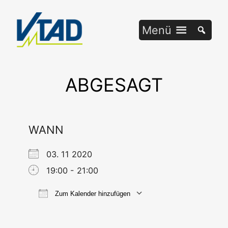
Zum
Inhalt
Menü
springen
ABGESAGT
WANN
03. 11 2020
19:00 - 21:00
Zum Kalender hinzufügen
ICS her­un­ter­la­den
Goog­le Ka