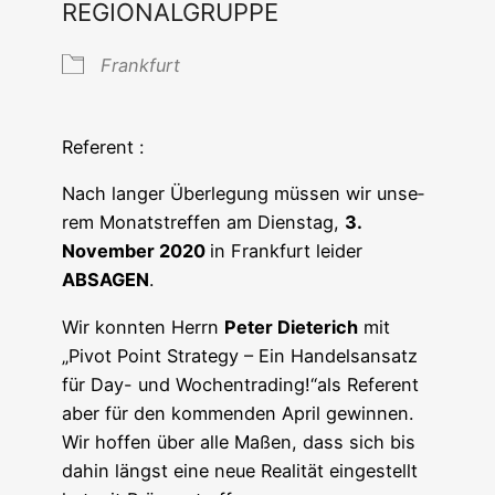
REGIONALGRUPPE
Frank­furt
Referent :
Nach lan­ger Über­le­gung müs­sen wir unse­
rem Monats­tref­fen am Diens­tag,
3.
Novem­ber 2020
in Frank­furt lei­der
ABSAGEN
.
Wir konn­ten Herrn
Peter Die­te­rich
mit
„Pivot Point Stra­tegy – Ein Han­dels­an­satz
für Day- und Wochentrading!“als Refe­rent
aber für den kom­men­den April gewin­nen.
Wir hof­fen über alle Maßen, dass sich bis
dahin längst eine neue Rea­li­tät ein­ge­stellt