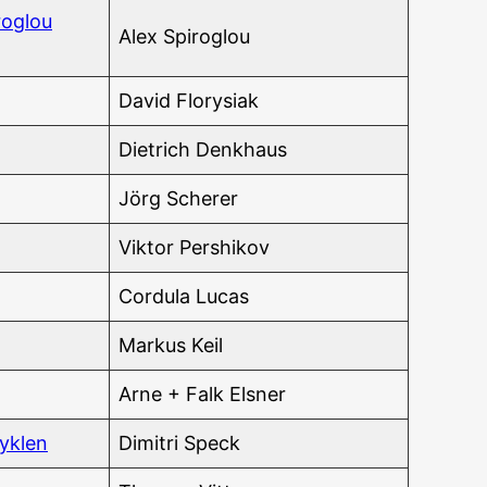
ro­glou
Alex Spi­ro­glou
David Flo­ry­si­ak
Diet­rich Denkhaus
Jörg Sche­rer
Vik­tor Pershikov
Cor­du­la Lucas
Mar­kus Keil
Arne + Falk Elsner
Zyklen
Dimi­t­ri Speck