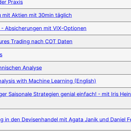
der Praxis
mit Akti­en mit 30min täglich
eln - Absi­che­run­gen mit VIX-Optionen
Futures Tra­ding nach COT Daten
is
h­ni­schen Analyse
na­ly­sis with Machi­ne Lear­ning (Eng­lish)
 Sai­so­na­le Stra­te­gien geni­al ein­fach! - mit Iris Hei
rung in den Devi­sen­han­del mit Aga­ta Janik und Dani­el 