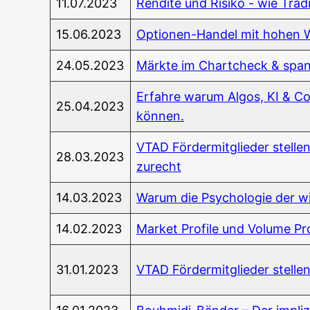
11.07.2023
Ren­di­te und Risi­ko - wie Tra­
15.06.2023
Optio­nen-Han­del mit hohen Wah
24.05.2023
Märk­te im Chart­check & span
Erfah­re war­um Algos, KI & Co.
25.04.2023
können.
VTAD För­der­mit­glie­der stel­
28.03.2023
zurecht
14.03.2023
War­um die Psy­cho­lo­gie der wic
14.02.2023
Mar­ket Pro­fi­le und Volu­me Pr
31.01.2023
VTAD För­der­mit­glie­der stel­l