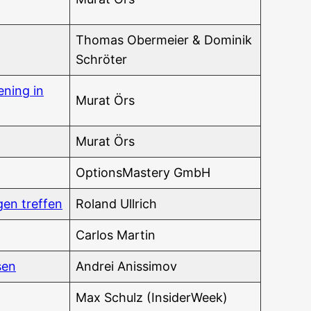
Tho­mas Ober­mei­er & Domi­nik
Schröter
e­ning in
Murat Örs
Murat Örs
Opti­ons­Mas­tery GmbH
­gen treffen
Roland Ull­rich
Car­los Martin
sen
And­rei Anissimov
Max Schulz (Insi­der­Week)