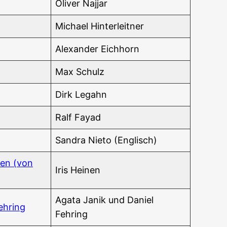
Oli­ver Najjar
Micha­el Hinterleitner
Alex­an­der Eichhorn
Max Schulz
Dirk Legahn
Ralf Fayad
San­dra Nieto (Eng­lisch)
­nen (von
Iris Hei­nen
Aga­ta Janik und Dani­el
Fehring
Fehring