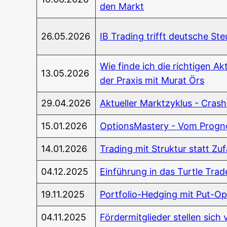
den Markt
26.05.2026
IB Tra­ding trifft deut­sche St
Wie fin­de ich die rich­ti­gen Ak
13.05.2026
der Pra­xis mit Murat Örs
29.04.2026
Aktu­el­ler Markt­zy­klus - Cras
15.01.2026
Opti­ons­Mas­tery - Vom Pro­g
14.01.2026
Tra­ding mit Struk­tur statt Zufa
04.12.2025
Ein­füh­rung in das Turt­le Tra
19.11.2025
Port­fo­lio-Hedging mit Put-Op
04.11.2025
För­der­mit­glie­der stel­len sic