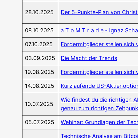
28.10.2025
Der 5-Punk­te-Plan von Chris­t
08.10.2025
a T o M T r a d e - Ignaz Scha
07.10.2025
För­der­mit­glie­der stel­len sic
03.09.2025
Die Macht der Trends
19.08.2025
För­der­mit­glie­der stel­len si
14.08.2025
Kurz­lau­fen­de US-Akti­en­op­ti
Wie fin­dest du die rich­ti­gen
10.07.2025
genau zum rich­ti­gen Zeitpun
05.07.2025
Web­i­nar: Grund­la­gen der Tec
Tech­ni­sche Ana­ly­se am Bit­co­