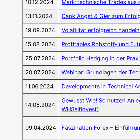
10.12.2024
Markt­tech­ni­sche Trades aus 
13.11.2024
Dank Angst & Gier zum Erfolg 
19.09.2024
Vola­ti­li­tät erfolg­reich han­d
15.08.2024
Pro­fi­ta­bles Roh­stoff- und 
25.07.2024
Port­fo­lio Hedging in der Prax
20.07.2024
Web­i­nar: Grund­la­gen der Tec
11.06.2024
Deve­lo­p­ments in Tech­ni­cal A
Gewusst Wie! So nut­zen Anle­ger
14.05.2024
WHSelfinvest)
09.04.2024
Fas­zi­na­ti­on Forex – Ein­füh­