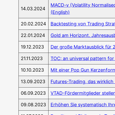
MACD-v (Vola­ti­li­ty Nor­ma­li­
14.03.2024
(Eng­lish)
20.02.2024
Back­test­ing von Tra­ding Str
22.01.2024
Gold am Hori­zont. Jah­res­aus
19.12.2023
Der gro­ße Markt­aus­blick für
21.11.2023
TOC: an uni­ver­sal pat­tern for
10.10.2023
Mit einer Pop Gun Ker­zen­for­ma
13.09.2023
Futures-Tra­ding, das wirk­lic
06.09.2023
VTAD-För­der­mit­glie­der stel­
09.08.2023
Erhö­hen Sie sys­te­ma­tisch Ihr