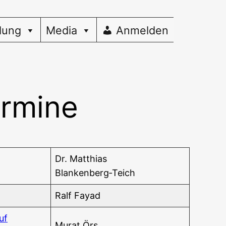
dung
Media
Anmelden
ermine
Dr. Mat­thi­as
Blankenberg‑Teich
Ralf Fayad
uf
Murat Örs