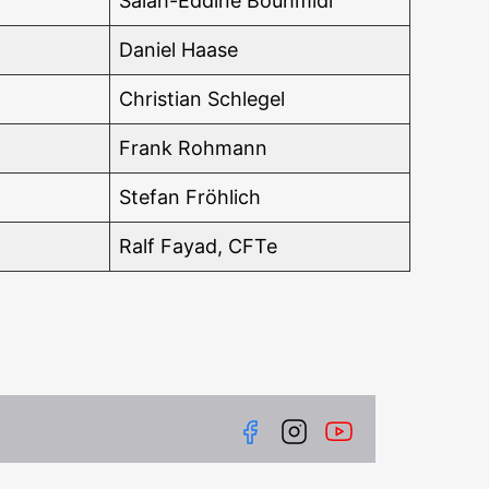
Salah-Eddi­ne Bouhmidi
Dani­el Haase
Chris­ti­an Schlegel
Frank Roh­mann
Ste­fan Fröhlich
Ralf Fayad, CFTe