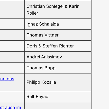
Chris­ti­an Schle­gel & Karin
Roller
Ignaz Scha­laj­da
Tho­mas Vittner
Doris & Stef­fen Richter
And­rei Anissimov
Tho­mas Bopp
 und das
Phil­ipp Kozalla
Ralf Fayad
 ist auch im