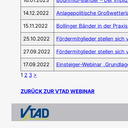
16.01.2023
Bouhmidi-Bän­der – Der impli­zi­t
14.12.2022
Anla­ge­po­li­ti­sche Großwetter
15.11.2022
Bol­lin­ger Bän­der in der Pra­xi
25.10.2022
För­der­mit­glie­der stel­len s
27.09.2022
För­der­mit­glie­der stel­len sic
17.09.2022
Ein­stei­ger-Web­i­nar „Grund­la
1
2
3
>
ZURÜCK ZUR VTAD WEBINAR