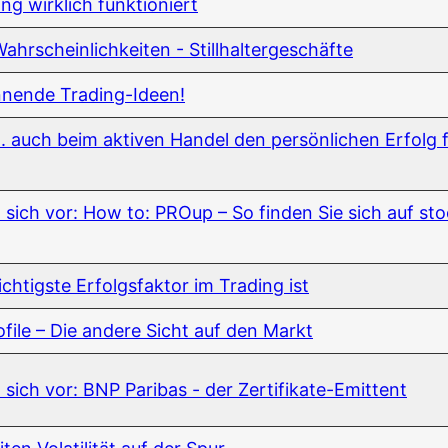
ding wirk­lich funktioniert
r­schein­lich­kei­ten - Stillhaltergeschäfte
­nen­de Trading-Ideen!
 auch beim akti­ven Han­del den per­sön­li­chen Erfolg 
len sich vor: How to: PROup – So fin­den Sie sich auf st
h­tigs­te Erfolgs­fak­tor im Tra­ding ist
o­fi­le – Die ande­re Sicht auf den Markt
en sich vor: BNP Pari­bas - der Zertifikate-Emittent