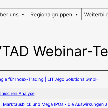
ber uns
Regionalgruppen
Weiterbil
VTAD Webinar-T
tegie für Index‑Trading | LIT Algo Solu­ti­ons GmbH
h­ni­schen Analyse
ung: Markt­aus­blick und Mega IPOs - die Aus­wir­kun­gen a