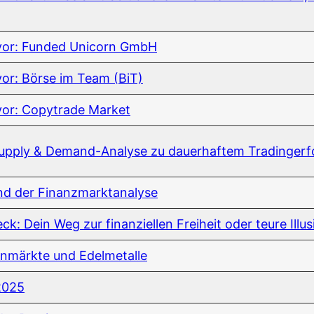
ch vor: Fun­ded Uni­corn GmbH
h vor: Bör­se im Team (BiT)
h vor: Copy­tra­de Market
p­p­ly & Demand-Ana­ly­se zu dau­er­haf­tem Tradingerf
 und der Finanzmarktanalyse
ck: Dein Weg zur finan­zi­el­len Frei­heit oder teu­re Illu
­en­märk­te und Edelmetalle
 2025