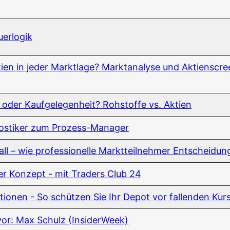
euerlogik
ti­en in jeder Markt­la­ge? Markt­ana­ly­se und Akti­en­scre
h oder Kauf­ge­le­gen­heit? Roh­stof­fe vs. Aktien
nos­ti­ker zum Prozess-Manager
ll – wie pro­fes­sio­nel­le Markt­teil­neh­mer Ent­schei­dun
der Kon­zept - mit Trad­ers Club 24
tio­nen - So schüt­zen Sie Ihr Depot vor fal­len­den Kur
h vor: Max Schulz (Insi­der­Week)