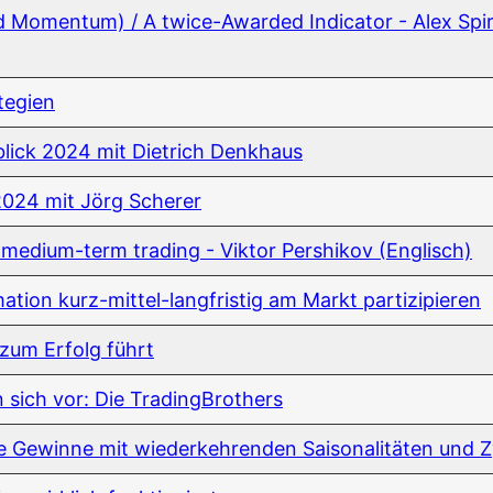
sed Momen­tum) / A twice-Award­ed Indi­ca­tor - Alex Spi­
ategien
­blick 2024 mit Diet­rich Denkhaus
 2024 mit Jörg Scherer
 medi­um-term tra­ding - Vik­tor Per­shi­kov (Eng­lisch)
­ti­on kurz-mit­tel-lang­fris­tig am Markt partizipieren
h zum Erfolg führt
len sich vor: Die TradingBrothers
e Gewin­ne mit wie­der­keh­ren­den Sai­so­na­li­tä­ten und 