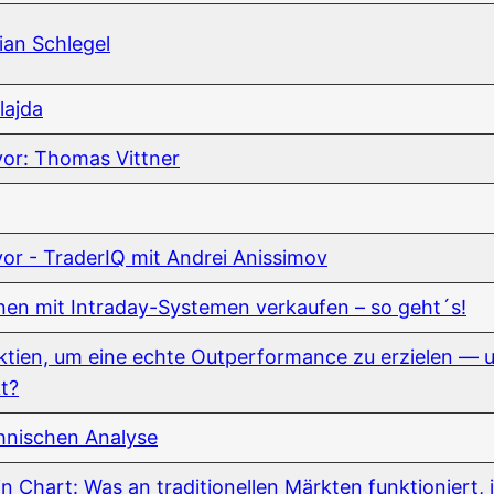
i­an Schlegel
lajda
h vor: Tho­mas Vittner
ch vor - Trade­rIQ mit And­rei Anissimov
o­nen mit Intra­day-Sys­te­men ver­kau­fen – so geht´s!
 Akti­en, um eine ech­te Out­per­for­mance zu erzie­len —
kt?
h­ni­schen Analyse
in Chart: Was an tra­di­tio­nel­len Märk­ten funk­tio­niert,