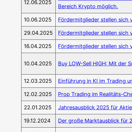
12.06.2025
Bereich Kryp­to möglich.
10.06.2025
För­der­mit­glie­der stel­len si
29.04.2025
För­der­mit­glie­der stel­len sic
16.04.2025
För­der­mit­glie­der stel­len sic
10.04.2025
Buy LOW-Sell HIGH: Mit der Su
12.03.2025
Ein­füh­rung in KI im Tra­ding
12.02.2025
Prop Tra­ding im Rea­li­täts-Che
22.01.2025
Jah­res­aus­blick 2025 für Akti
19.12.2024
Der gro­ße Markt­aus­blick für