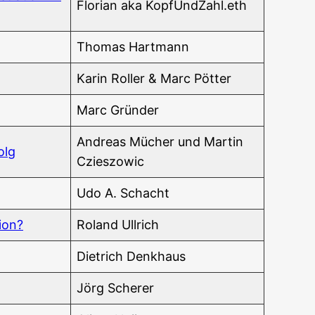
Flo­ri­an aka KopfUndZahl.eth
Tho­mas Hartmann
Karin Rol­ler & Marc Pötter
Marc Grün­der
Andre­as Mücher und Mar­tin
olg
Czieszowic
Udo A. Schacht
sion?
Roland Ull­rich
Diet­rich Denkhaus
Jörg Sche­rer