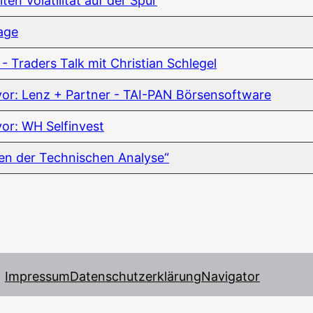
en Vola­ti­li­tät auf der Spur
lage
s - Trad­ers Talk mit Chris­ti­an Schlegel
ich vor: Lenz + Part­ner - TAI-PAN Börsensoftware
h vor: WH Selfinvest
­gen der Tech­ni­schen Analyse“
Impressum
Datenschutzerklärung
Navigator