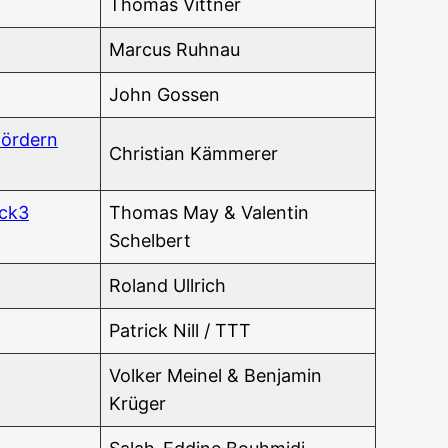
Tho­mas Vittner
Mar­cus Ruhnau
John Gos­sen
för­dern
Chris­ti­an Kämmerer
ock3
Tho­mas May & Valen­tin
Schelbert
Roland Ull­rich
Patrick Nill / TTT
Vol­ker Mei­nel & Ben­ja­min
Krüger