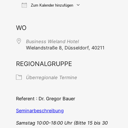
Zum Kalender hinzufügen
ICS her­un­ter­la­den
Goog­le Ka
WO
Busi­ness Wie­land Hotel
Wie­land­stra­ße 8, Düs­sel­dorf, 40211
REGIONALGRUPPE
Über­re­gio­na­le Termine
Refe­rent : Dr. Gre­gor Bauer
Semi­nar­be­schrei­bung
Sams­tag 10:00-18:00 Uhr (Bit­te 15 bis 30