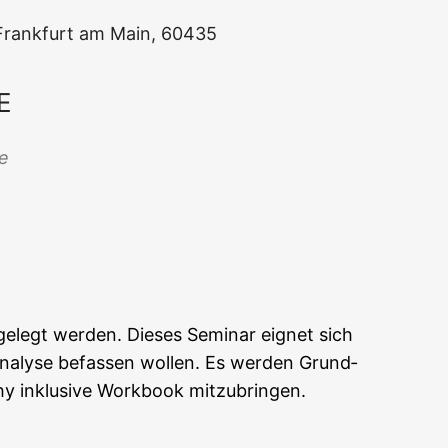
, Frank­furt am Main, 60435
E
Office 365
Out­look Live
ne
ge­legt wer­den. Die­ses Semi­nar eig­net sich
 Ana­ly­se befas­sen wol­len. Es wer­den Grund­
phy inklu­si­ve Work­book mitzubringen.