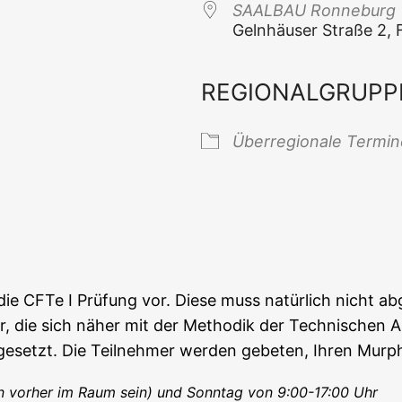
SAALBAU Ron­ne­burg
Geln­häu­ser Stra­ße 2
REGIONALGRUPP
 Kalender
iCal­en­dar
Über­re­gio­na­le Termi
f die CFTe I Prü­fung vor. Die­se muss natür­lich nicht ab
nle­ger, die sich näher mit der Metho­dik der Tech­ni­schen
s­ge­setzt. Die Teil­neh­mer wer­den gebe­ten, Ihren Mur­
en vor­her im Raum sein) und Sonn­tag von 9:00-17:00 Uhr