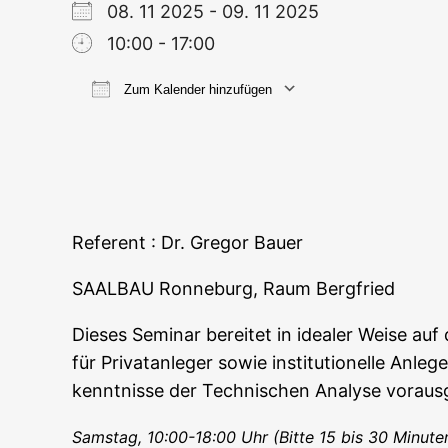
08. 11 2025 - 09. 11 2025
10:00 - 17:00
Zum Kalender hinzufügen
ICS her­un­ter­la­den
Goog­le
Refe­rent : Dr. Gre­gor Bauer
SAALBAU Ron­ne­burg, Raum Bergfried
Die­ses Semi­nar berei­tet in idea­ler Wei­se au
für Pri­vat­an­le­ger sowie insti­tu­tio­nel­le A
kennt­nis­se der Tech­ni­schen Ana­ly­se vor­au
Sams­tag, 10:00-18:00 Uhr (Bit­te 15 bis 30 Minu­t