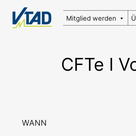
Zum
Inhalt
Mitglied werden
Ü
springen
CFTe I V
WANN