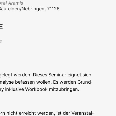
­tel Aramis
, Gäufelden/Nebringen, 71126
E
Office 365
Out­look Live
ne
ge­legt wer­den. Die­ses Semi­nar eig­net sich
 Ana­ly­se befas­sen wol­len. Es wer­den Grund­
phy inklu­si­ve Work­book mitzubringen.
rn nicht erreicht wer­den, ist der Ver­an­stal­