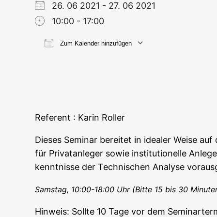
26. 06 2021 - 27. 06 2021
10:00 - 17:00
Zum Kalender hinzufügen
ICS her­un­ter­la­den
Goog­le
Refe­rent : Karin Roller
Die­ses Semi­nar berei­tet in idea­ler Wei­se au
für Pri­vat­an­le­ger sowie insti­tu­tio­nel­le A
kennt­nis­se der Tech­ni­schen Ana­ly­se vor­au
Sams­tag, 10:00-18:00 Uhr (Bit­te 15 bis 30 Minu­t
Hin­weis: Soll­te 10 Tage vor dem Semi­nar­ter­m