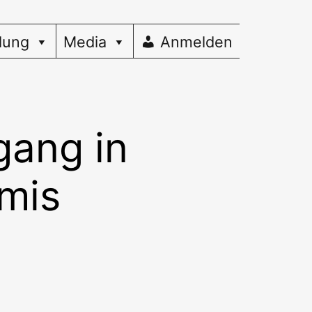
dung
Media
Anmelden
gang in
amis