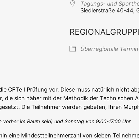
Tagungs- und Sport­ho
Sied­ler­stra­ße 40-44
REGIONALGRUPP
 Kalender
iCal­en­dar
Über­re­gio­na­le Termi
f die CFTe I Prü­fung vor. Die­se muss natür­lich nicht ab
nle­ger, die sich näher mit der Metho­dik der Tech­ni­schen
s­ge­setzt. Die Teil­neh­mer wer­den gebe­ten, Ihren Mur­
en vor­her im Raum sein) und Sonn­tag von 9:00-17:00 Uhr
in eine Min­dest­teil­neh­mer­zahl von sie­ben Teil­neh­me