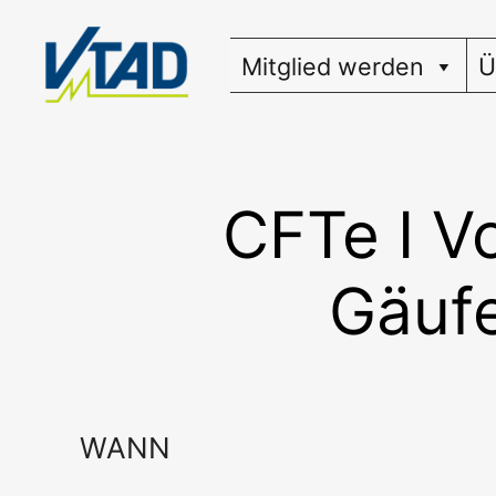
Zum
Inhalt
Mitglied werden
Ü
springen
CFTe I V
Gäufe
WANN