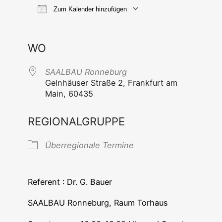
Zum Kalender hinzufügen
ICS her­un­ter­la­den
Goog­le Ka
WO
SAALBAU Ron­ne­burg
Geln­häu­ser Stra­ße 2, Frank­furt am
Main, 60435
REGIONALGRUPPE
Über­re­gio­na­le Termine
Refe­rent : Dr. G. Bauer
SAALBAU Ron­ne­burg, Raum Torhaus