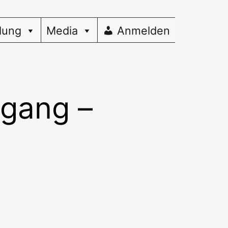
dung
Media
Anmelden
rgang –