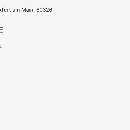
ank­furt am Main, 60326
E
Office 365
Out­look Live
ne