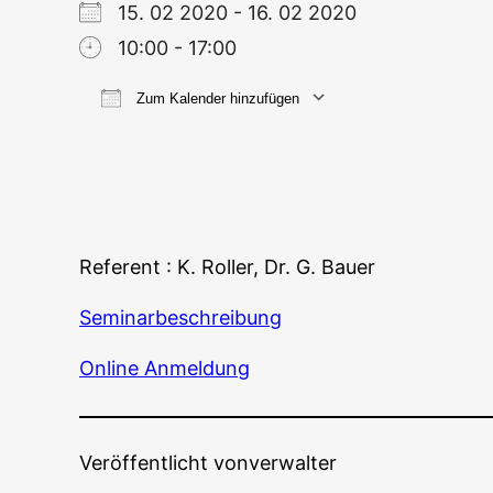
15. 02 2020 - 16. 02 2020
10:00 - 17:00
Zum Kalender hinzufügen
ICS her­un­ter­la­den
Goog­le
Refe­rent : K. Rol­ler, Dr. G. Bauer
Semi­nar­be­schrei­bung
Online Anmel­dung
Veröffentlicht von
verwalter