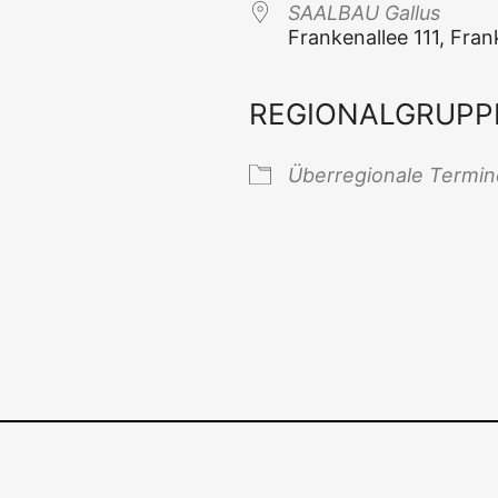
SAALBAU Gal­lus
Fran­ken­al­lee 111, Fr
REGIONALGRUPP
 Kalender
iCal­en­dar
Über­re­gio­na­le Termi