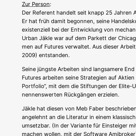
Zur Per­son
:
Der Refe­rent han­delt seit knapp 25 Jah­ren A
Er hat früh damit begon­nen, sei­ne Han­dels­ko
exis­ten­zi­ell bei der Ent­wick­lung von mech
Urban Jäk­le war auf dem Par­kett der Chi­ca­go M
men auf Futures ver­wal­tet. Aus die­ser Arbei
2009) entstanden.
Sei­ne jüngs­te Arbei­ten sind lang­sa­me­re En
Futures arbei­ten sei­ne Stra­te­gien auf Akti­en
Port­fo­lio“, mit dem die Stif­tun­gen der Eli­te-
nen­nens­wer­ten Rück­gän­gen erzielen.
Jäk­le hat die­sen von Meb Faber beschrie­b
ange­lehnt an die Lite­ra­tur in einem klas­si­s
umsetz­bar. (In der Vari­an­te für Ein­stei­ger 
machen wol­len, mit der Soft­ware Amibroker