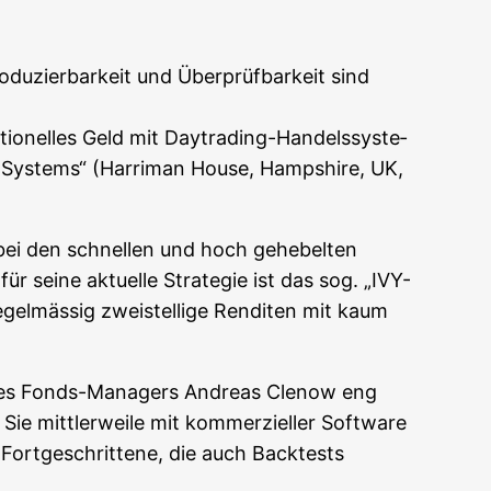
u­zier­bar­keit und Über­prüf­bar­keit sind
tio­nel­les Geld mit Day­tra­ding-Han­dels­sys­te­
ng Sys­tems“ (Harri­man House, Hamp­shire, UK,
 bei den schnel­len und hoch gehe­bel­ten
r sei­ne aktu­el­le Stra­te­gie ist das sog. „IVY-
egel­mäs­sig zwei­stel­li­ge Ren­di­ten mit kaum
 des Fonds-Mana­gers Andre­as Cle­now eng
 mitt­ler­wei­le mit kom­mer­zi­el­ler Soft­ware
Fort­ge­schrit­te­ne, die auch Back­tests