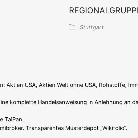
REGIONALGRUPP
 Kalender
iCal­en­dar
Stutt­gart
n: Akti­en USA, Akti­en Welt ohne USA, Roh­stof­fe, Immo
. Eine kom­plet­te Han­dels­an­wei­sung in Anleh­nung a
re TaiPan.
bro­ker. Trans­pa­ren­tes Mus­ter­de­pot „Wiki­fo­lio“.