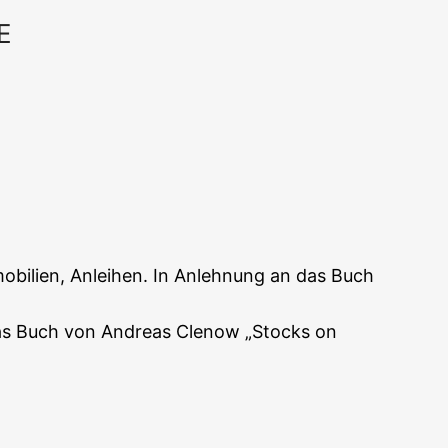
E
Office 365
Out­look Live
­bi­li­en, Anlei­hen. In Anleh­nung an das Buch
n das Buch von Andre­as Cle­now „Stocks on