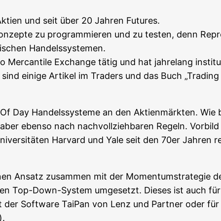
kti­en und seit über 20 Jah­ren Futures.
n­zep­te zu pro­gram­mie­ren und zu tes­ten, denn Repro­d
a­ni­schen Handelssystemen.
er­can­ti­le Exch­an­ge tätig und hat jah­re­lang insti­tu­
t sind eini­ge Arti­kel im Trad­ers und das Buch „Tra­di
d Of Day Han­dels­sys­te­me an den Akti­en­märk­ten. Wie
 aber eben­so nach nach­voll­zieh­ba­ren Regeln. Vor­bild fü
Uni­ver­si­tä­ten Har­vard und Yale seit den 70er Jah­ren r
e­nen Ansatz zusam­men mit der Momen­tum­stra­te­gie
chen Top-Down-Sys­tem umge­setzt. Die­ses ist auch für Sie
mit der Soft­ware Tai­Pan von Lenz und Part­ner oder für 
).