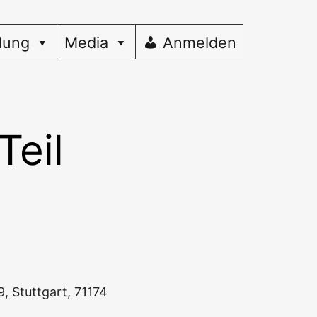
dung
Media
Anmelden
Teil
19, Stutt­gart, 71174