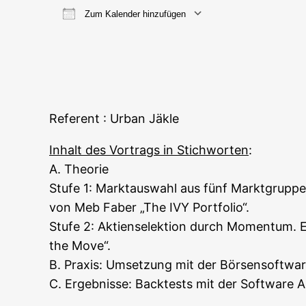
Zum Kalender hinzufügen
ICS her­un­ter­la­den
Goog­le
Refe­rent : Urban Jäkle
Inhalt des Vor­trags in Stich­wor­ten
:
A. Theorie
Stu­fe 1: Markt­aus­wahl aus fünf Markt­grup­pe
von Meb Faber „The IVY Portfolio“.
Stu­fe 2: Akti­en­se­lek­ti­on durch Momen­tum
the Move“.
B. Pra­xis: Umset­zung mit der Bör­sen­soft­wa
C. Ergeb­nis­se: Back­tests mit der Soft­ware Ami­