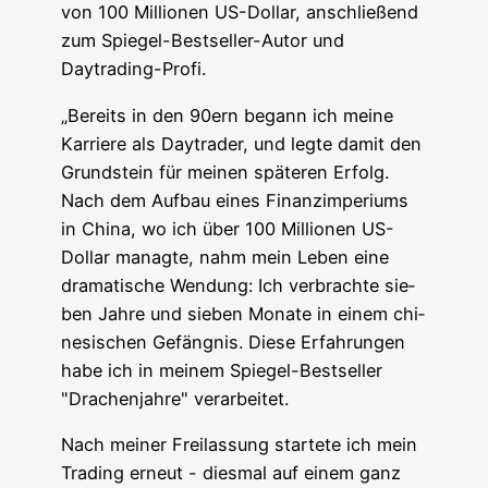
von 100 Mil­lio­nen US-Dol­lar, anschlie­ßend
zum Spie­gel-Best­sel­ler-Autor und
Daytrading-Profi.
„Bereits in den 90ern begann ich mei­ne
Kar­rie­re als Day­trader, und leg­te damit den
Grund­stein für mei­nen spä­te­ren Erfolg.
Nach dem Auf­bau eines Finanz­im­pe­ri­ums
in Chi­na, wo ich über 100 Mil­lio­nen US-
Dol­lar manag­te, nahm mein Leben eine
dra­ma­ti­sche Wen­dung: Ich ver­brach­te sie­
ben Jah­re und sie­ben Mona­te in einem chi­
ne­si­schen Gefäng­nis. Die­se Erfah­run­gen
habe ich in mei­nem Spie­gel-Best­sel­ler
"Dra­chen­jah­re" verarbeitet.
Nach mei­ner Frei­las­sung star­te­te ich mein
Tra­ding erneut - dies­mal auf einem ganz