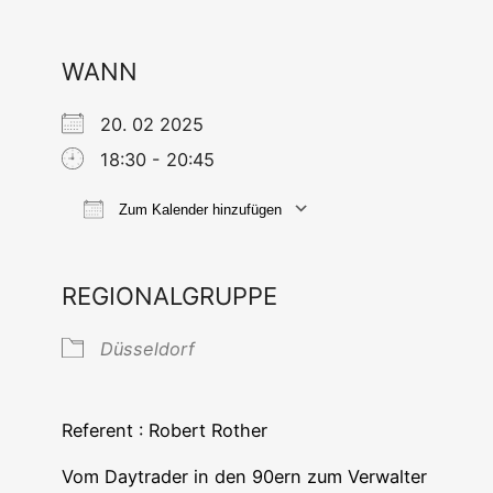
WANN
20. 02 2025
18:30 - 20:45
Zum Kalender hinzufügen
ICS her­un­ter­la­den
Goog­le Ka
REGIONALGRUPPE
Düs­sel­dorf
Refe­rent : Robert Rother
Vom Day­trader in den 90ern zum Ver­wal­ter