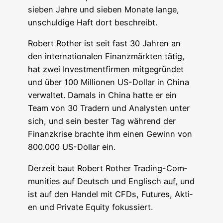
sie­ben Jah­re und sie­ben Mona­te lan­ge,
unschul­di­ge Haft dort beschreibt.
Robert Rother ist seit fast 30 Jah­ren an
den inter­na­tio­na­len Finanz­märk­ten tätig,
hat zwei Invest­ment­fir­men mit­ge­grün­det
und über 100 Mil­lio­nen US-Dol­lar in Chi­na
ver­wal­tet. Damals in Chi­na hat­te er ein
Team von 30 Tradern und Ana­lys­ten unter
sich, und sein bes­ter Tag wäh­rend der
Finanz­kri­se brach­te ihm einen Gewinn von
800.000 US-Dol­lar ein.
Der­zeit baut Robert Rother Tra­ding-Com­
mu­ni­ties auf Deutsch und Eng­lisch auf, und
ist auf den Han­del mit CFDs, Futures, Akti­
en und Pri­va­te Equi­ty fokussiert.