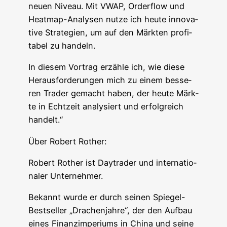
neu­en Niveau. Mit VWAP, Order­flow und
Heat­map-Ana­ly­sen nut­ze ich heu­te inno­va­
ti­ve Stra­te­gien, um auf den Märk­ten pro­fi­
ta­bel zu handeln.
In die­sem Vor­trag erzäh­le ich, wie die­se
Her­aus­for­de­run­gen mich zu einem bes­se­
ren Trader gemacht haben, der heu­te Märk­
te in Echt­zeit ana­ly­siert und erfolg­reich
handelt.“
Über Robert Rother:
Robert Rother ist Day­trader und inter­na­tio­
na­ler Unternehmer.
Bekannt wur­de er durch sei­nen Spie­gel-
Best­sel­ler „Dra­chen­jah­re“, der den Auf­bau
eines Finanz­im­pe­ri­ums in Chi­na und sei­ne