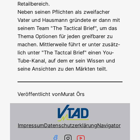
Retailbereich.
Neben sei­nen Pflich­ten als zwei­fa­cher
Vater und Haus­mann grün­de­te er dann mit
sei­nem Team "The Tac­ti­cal Brief", um das
The­ma Optio­nen für jeden greif­ba­rer zu
machen. Mitt­ler­wei­le führt er unter zusätz­
lich unter "The Tact­cal Brief" einen You­
Tube-Kanal, auf dem er sein Wis­sen und
sei­ne Ansich­ten zu den Märk­ten teilt.
Veröffentlicht von
Murat Örs
Impressum
Datenschutzerklärung
Navigator