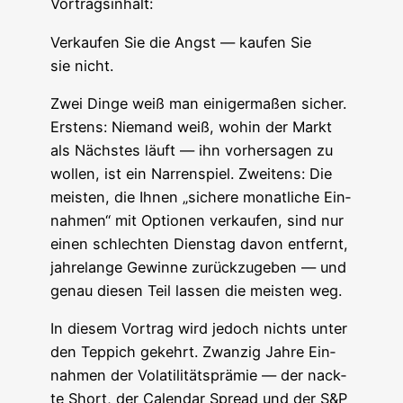
Vor­trags­in­halt:
Ver­kau­fen Sie die Angst — kau­fen Sie
sie nicht.
Zwei Din­ge weiß man eini­ger­ma­ßen sicher.
Ers­tens: Nie­mand weiß, wohin der Markt
als Nächs­tes läuft — ihn vor­her­sa­gen zu
wol­len, ist ein Nar­ren­spiel. Zwei­tens: Die
meis­ten, die Ihnen „siche­re monat­li­che Ein­
nah­men“ mit Optio­nen ver­kau­fen, sind nur
einen schlech­ten Diens­tag davon ent­fernt,
jah­re­lan­ge Gewin­ne zurück­zu­ge­ben — und
genau die­sen Teil las­sen die meis­ten weg.
In die­sem Vor­trag wird jedoch nichts unter
den Tep­pich gekehrt. Zwan­zig Jah­re Ein­
nah­men der Vola­ti­li­täts­prä­mie — der nack­
te Short, der Calen­dar Spread und der S&P