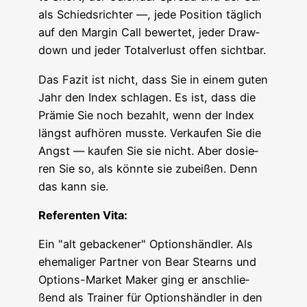
als Schieds­rich­ter —, jede Posi­ti­on täg­lich
auf den Mar­gin Call bewer­tet, jeder Draw­
down und jeder Total­ver­lust offen sichtbar.
Das Fazit ist nicht, dass Sie in einem guten
Jahr den Index schla­gen. Es ist, dass die
Prä­mie Sie noch bezahlt, wenn der Index
längst auf­hö­ren muss­te. Ver­kau­fen Sie die
Angst — kau­fen Sie sie nicht. Aber dosie­
ren Sie so, als könn­te sie zubei­ßen. Denn
das kann sie.
Refe­ren­ten Vita:
Ein "alt geba­cke­ner" Opti­ons­händ­ler. Als
ehe­ma­li­ger Part­ner von Bear Stear­ns und
Opti­ons-Mar­ket Maker ging er anschlie­
ßend als Trai­ner für Opti­ons­händ­ler in den