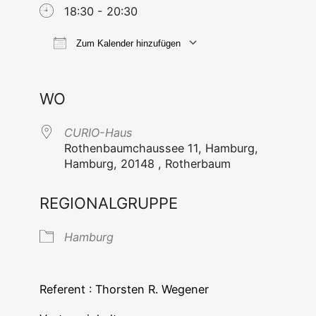
18:30 - 20:30
Zum Kalender hinzufügen
ICS her­un­ter­la­den
Goog­le Ka
WO
CURIO-Haus
Rothen­baum­chaus­see 11, Ham­burg,
Ham­burg, 20148 , Rotherbaum
REGIONALGRUPPE
Ham­burg
Refe­rent : Thors­ten R. Wegener