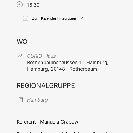
18:30
Zum Kalender hinzufügen
ICS her­un­ter­la­den
Goog­le Ka
WO
CURIO-Haus
Rothen­baum­chaus­see 11, Ham­burg,
Ham­burg, 20148 , Rotherbaum
REGIONALGRUPPE
Ham­burg
Refe­rent : Manue­la Grabow