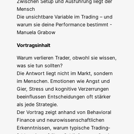
Zwi­schen Set­up und Aus­füh­rung liegt der
Mensch
Die unsicht­ba­re Varia­ble im Tra­ding – und
war­um sie dei­ne Per­for­mance bestimmt -
Manue­la Grabow
Vor­trags­in­halt
War­um ver­lie­ren Trader, obwohl sie wis­sen,
was sie tun sollten?
Die Ant­wort liegt nicht im Markt, son­dern
im Men­schen. Emo­tio­nen wie Angst und
Gier, Stress und kogni­ti­ve Ver­zer­run­gen
beein­flus­sen Ent­schei­dun­gen oft stär­ker
als jede Strategie.
Der Vor­trag zeigt anhand von Beha­vi­oral
Finan­ce und neu­ro­wis­sen­schaft­li­chen
Erkennt­nis­sen, war­um typi­sche Tra­ding­