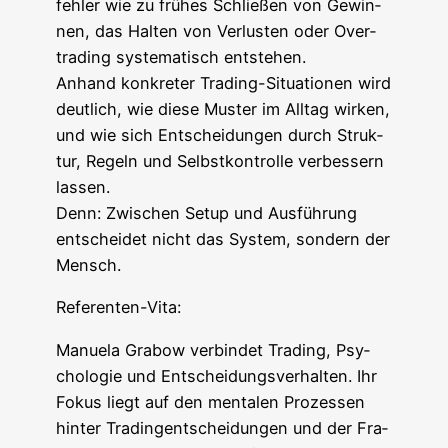
feh­ler wie zu frü­hes Schlie­ßen von Gewin­
nen, das Hal­ten von Ver­lus­ten oder Over­
tra­ding sys­te­ma­tisch entstehen.
Anhand kon­kre­ter Tra­ding-Situa­tio­nen wird
deut­lich, wie die­se Mus­ter im All­tag wir­ken,
und wie sich Ent­schei­dun­gen durch Struk­
tur, Regeln und Selbst­kon­trol­le ver­bes­sern
lassen.
Denn: Zwi­schen Set­up und Aus­füh­rung
ent­schei­det nicht das Sys­tem, son­dern der
Mensch.
Refe­ren­ten-Vita:
Manue­la Gra­bow ver­bin­det Tra­ding, Psy­
cho­lo­gie und Ent­schei­dungs­ver­hal­ten. Ihr
Fokus liegt auf den men­ta­len Pro­zes­sen
hin­ter Tra­din­gent­schei­dun­gen und der Fra­