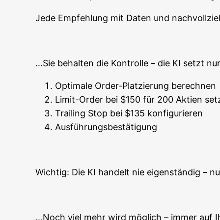
Jede Emp­feh­lung mit Daten und nach­voll­zieh
…Sie behal­ten die Kon­trol­le – die KI setzt n
Opti­ma­le Order-Plat­zie­rung berechnen
Limit-Order bei $150 für 200 Akti­en se
Trai­ling Stop bei $135 konfigurieren
Aus­füh­rungs­be­stä­ti­gung
Wich­tig: Die KI han­delt nie eigen­stän­dig – n
…Noch viel mehr wird mög­lich – immer auf 