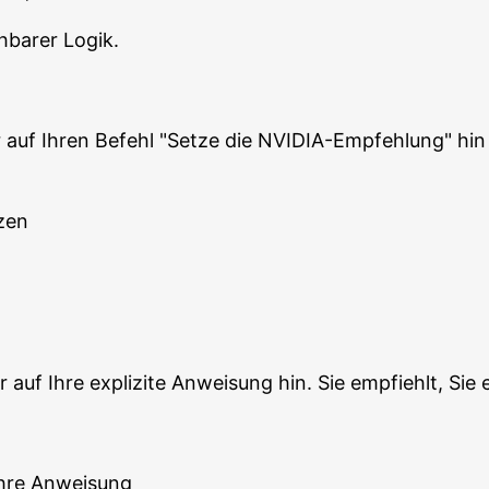
­ba­rer Logik.
ur auf Ihren Befehl "Set­ze die NVI­DIA-Emp­feh­lung" hi
tzen
ur auf Ihre expli­zi­te Anwei­sung hin. Sie emp­fiehlt, Si
Ihre Anweisung