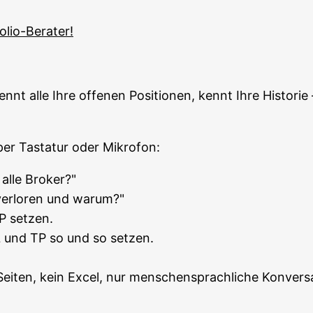
folio-Berater!
ennt alle Ihre offe­nen Posi­tio­nen, kennt Ihre His­to­rie
 per Tas­ta­tur oder Mikrofon:
alle Broker?"
ver­lo­ren und warum?"
TP setzen.
L und TP so und so setzen.
ei­ten, kein Excel, nur men­schen­sprach­li­che Kon­ver­s