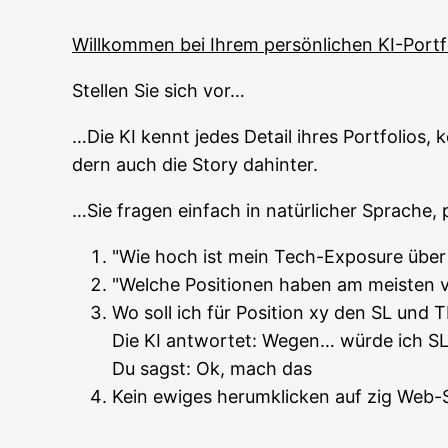
Will­kom­men bei Ihrem per­sön­li­chen KI-Port
Stel­len Sie sich vor…
…Die KI kennt jedes Detail ihres Port­fo­li­os, k
dern auch die Sto­ry dahinter.
…Sie fra­gen ein­fach in natür­li­cher Spra­che,
"Wie hoch ist mein Tech-Expo­sure über 
"Wel­che Posi­tio­nen haben am meis­ten 
Wo soll ich für Posi­ti­on xy den SL und 
Die KI ant­wor­tet: Wegen… wür­de ich S
Du sagst: Ok, mach das
Kein ewi­ges her­um­kli­cken auf zig Web-S