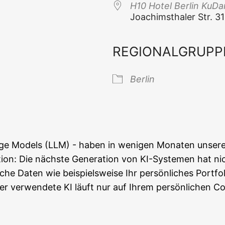
H10 Hotel Ber­lin Ku
Joa­chims­tha­ler Str. 3
REGIONALGRUPP
 Kalender
iCal­en­dar
Ber­lin
 Models (LLM) - haben in weni­gen Mona­ten unse­re Arb
­on: Die nächs­te Gene­ra­ti­on von KI-Sys­te­men hat ni
sche Daten wie bei­spiels­wei­se Ihr per­sön­li­ches Port­f
er ver­wen­de­te KI läuft nur auf Ihrem per­sön­li­chen C