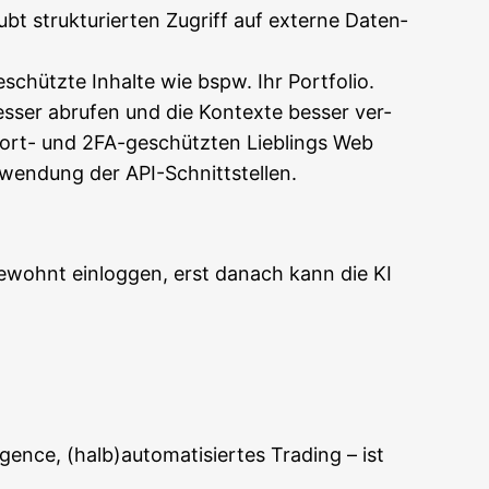
bt struk­tu­rier­ten Zugriff auf exter­ne Daten­
hütz­te Inhal­te wie bspw. Ihr Port­fo­lio.
s­ser abru­fen und die Kon­tex­te bes­ser ver­
s­wort- und 2FA-geschütz­ten Lieb­lings Web
­wen­dung der API-Schnittstellen.
gewohnt ein­log­gen, erst danach kann die KI
i­gence, (halb)automatisiertes Tra­ding – ist