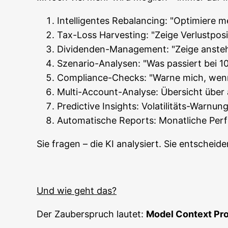
Intel­li­gen­tes Reba­lan­cing: "Opti­mie­re
Tax-Loss Har­ve­s­t­ing: "Zei­ge Ver­lust­po
Divi­den­den-Manage­ment: "Zei­ge anste­
Sze­na­rio-Ana­ly­sen: "Was pas­siert bei
Com­pli­ance-Checks: "War­ne mich, wenn
Mul­ti-Account-Ana­ly­se: Über­sicht über 
Pre­dic­ti­ve Insights: Vola­ti­li­täts-War­
Auto­ma­ti­sche Reports: Monat­li­che 
Sie fra­gen – die KI ana­ly­siert. Sie ent­schei­d
Und wie geht das?
Der Zau­ber­spruch lau­tet:
Model Con­text Pro