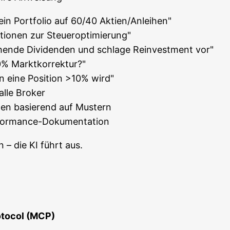
 mein Port­fo­lio auf 60/40 Aktien/Anleihen"
­si­tio­nen zur Steueroptimierung"
hen­de Divi­den­den und schla­ge Reinvest­ment vor"
 10% Marktkorrektur?"
 eine Posi­ti­on >10% wird"
alle Broker
nun­gen basie­rend auf Mustern
Performance-Dokumentation
en – die KI führt aus.
­to­col (MCP)