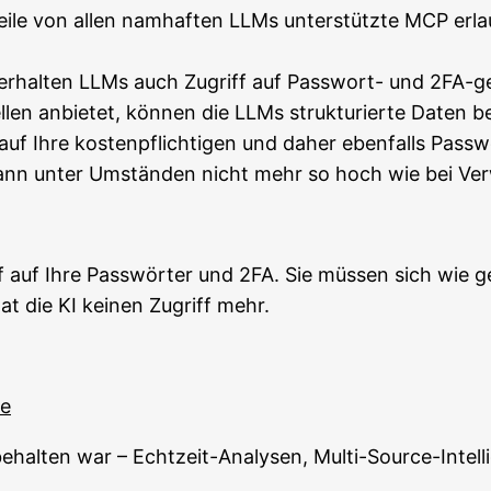
ei­le von allen nam­haf­ten LLMs unter­stütz­te MCP erlau
rhal­ten LLMs auch Zugriff auf Pass­wort- und 2FA-gesc
len anbie­tet, kön­nen die LLMs struk­tu­rier­te Daten be
 auf Ihre kos­ten­pflich­ti­gen und daher eben­falls Pas
t dann unter Umstän­den nicht mehr so hoch wie bei Ver
f auf Ihre Pass­wör­ter und 2FA. Sie müs­sen sich wie 
at die KI kei­nen Zugriff mehr.
ce
­hal­ten war – Echt­zeit-Ana­ly­sen, Mul­ti-Source-Intel­l