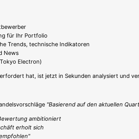
ettbewerber
ng für Ihr Portfolio
sche Trends, tech­ni­sche Indikatoren
und News
. Tokyo Electron)
rfor­dert hat, ist jetzt in Sekun­den ana­ly­siert und ver
­dels­vor­schlä­ge
"Basie­rend auf den aktu­el­len Quar­t
Bewer­tung ambitioniert
schäft erholt sich
 empfohlen"