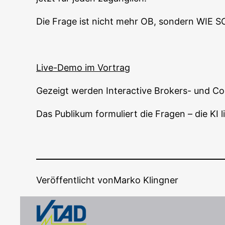
Die Fra­ge ist nicht mehr OB, son­dern WIE SC
Live-Demo im Vortrag
Gezeigt wer­den Inter­ac­ti­ve Bro­kers- und C
Das Publi­kum for­mu­liert die Fra­gen – die KI 
Veröffentlicht von
Marko Klingner