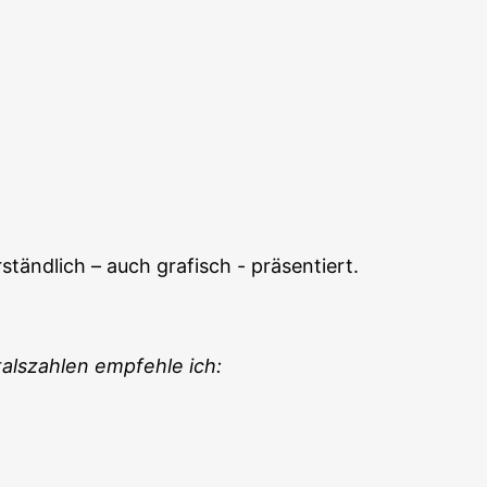
­ständ­lich – auch gra­fisch - präsentiert.
als­zah­len emp­feh­le ich: