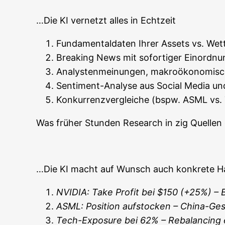
…Die KI ver­netzt alles in Echtzeit
Fun­da­men­tal­da­ten Ihrer Assets vs. W
Brea­king News mit sofor­ti­ger Ein­ord­nu
Ana­lys­ten­mei­nun­gen, makro­öko­no­mi­
Sen­ti­ment-Ana­ly­se aus Social Media 
Kon­kur­renz­ver­glei­che (bspw. ASML vs
Was frü­her Stun­den Rese­arch in zig Quel­len e
…Die KI macht auf Wunsch auch kon­kre­te Han
NVIDIA: Take Pro­fit bei $150 (+25%) – 
ASML: Posi­ti­on auf­sto­cken – Chi­na-Ge
Tech-Expo­sure bei 62% – Reba­lan­cing