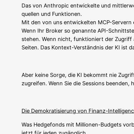
Das von Anthro­pic ent­wi­ckel­te und mitt­ler­w
quel­len und Funktionen.
Mit den von uns ent­wi­ckel­ten MCP-Ser­vern e
Wenn Ihr Bro­ker so genann­te API-Schnitt­stel­
ste­hen. Wenn nicht, funk­tio­niert der Zugriff
Sei­ten. Das Kon­text-Ver­ständ­nis der KI is
Aber kei­ne Sor­ge, die KI bekommt nie Zugrif
zugrei­fen. Wenn Sie die Ses­si­ons been­den, h
Die Demo­kra­ti­sie­rung von Finanz-Intelligen
Was Hedge­fonds mit Mil­lio­nen-Bud­gets vor­be
jetzt für jeden zugänglich.