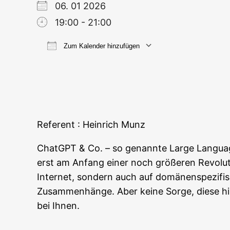
06. 01 2026
19:00 - 21:00
Zum Kalender hinzufügen
ICS her­un­ter­la­den
Goog­le
Refe­rent : Hein­rich Munz
ChatGPT & Co. – so genann­te Lar­ge Lan­guage
erst am Anfang einer noch grö­ße­ren Revo­lu­ti
Inter­net, son­dern auch auf domä­nen­spe­zi­fi­
Zusam­men­hän­ge. Aber kei­ne Sor­ge, die­se hi
bei Ihnen.