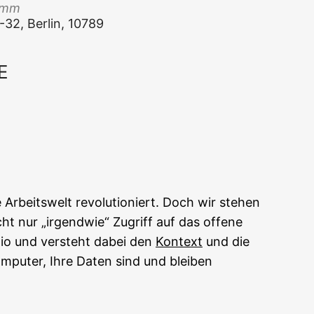
Damm
1-32, Ber­lin, 10789
E
Office 365
Out­look Live
eits­welt revo­lu­tio­niert. Doch wir ste­hen
cht nur „irgend­wie“ Zugriff auf das offe­ne
o­lio und ver­steht dabei den
Kon­text
und die
om­pu­ter, Ihre Daten sind und blei­ben