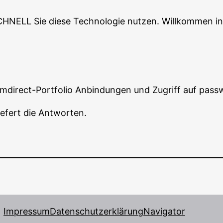
HNELL Sie die­se Tech­no­lo­gie nut­zen. Will­kom­men i
om­di­rect-Port­fo­lio Anbin­dun­gen und Zugriff auf pa
lie­fert die Antworten.
Impressum
Datenschutzerklärung
Navigator