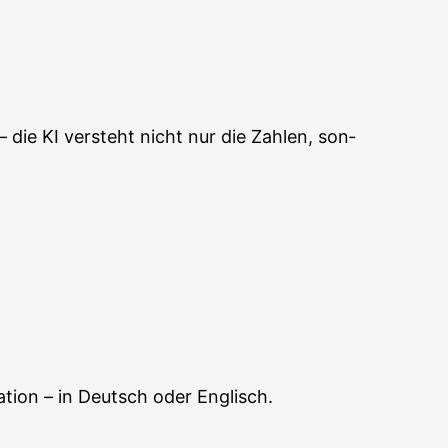
 – die KI ver­steht nicht nur die Zah­len, son­
a­ti­on – in Deutsch oder Englisch.