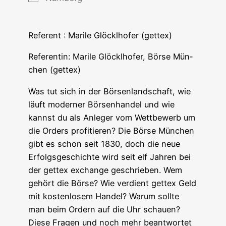
Refe­rent : Mari­le Glöck­lho­fer (get­tex)
Refe­ren­tin: Mari­le Glöck­lho­fer, Bör­se Mün­
chen (get­tex)
Was tut sich in der Bör­sen­land­schaft, wie
läuft moder­ner Bör­sen­han­del und wie
kannst du als Anle­ger vom Wett­be­werb um
die Orders pro­fi­tie­ren? Die Bör­se Mün­chen
gibt es schon seit 1830, doch die neue
Erfolgs­ge­schich­te wird seit elf Jah­ren bei
der get­tex exch­an­ge geschrie­ben. Wem
gehört die Bör­se? Wie ver­dient get­tex Geld
mit kos­ten­lo­sem Han­del? War­um soll­te
man beim Ordern auf die Uhr schauen?
Die­se Fra­gen und noch mehr beant­wor­tet