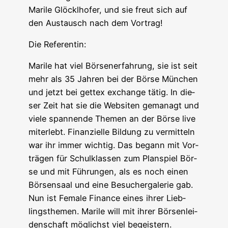
Mari­le Glöck­lho­fer, und sie freut sich auf
den Aus­tausch nach dem Vortrag!
Die Refe­ren­tin:
Mari­le hat viel Bör­sen­er­fah­rung, sie ist seit
mehr als 35 Jah­ren bei der Bör­se Mün­chen
und jetzt bei get­tex exch­an­ge tätig. In die­
ser Zeit hat sie die Web­si­ten gema­nagt und
vie­le span­nen­de The­men an der Bör­se live
mit­er­lebt. Finan­zi­el­le Bil­dung zu ver­mit­teln
war ihr immer wich­tig. Das begann mit Vor­
trä­gen für Schul­klas­sen zum Plan­spiel Bör­
se und mit Füh­run­gen, als es noch einen
Bör­sen­saal und eine Besu­cher­ga­le­rie gab.
Nun ist Fema­le Finan­ce eines ihrer Lieb­
lings­the­men. Mari­le will mit ihrer Bör­sen­lei­
den­schaft mög­lichst viel begeistern.