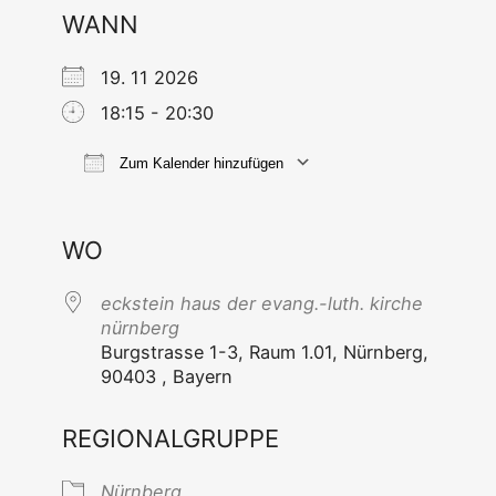
WANN
19. 11 2026
18:15 - 20:30
Zum Kalender hinzufügen
ICS her­un­ter­la­den
Goog­le Ka
WO
eck­stein haus der evang.-luth. kir­che
nürnberg
Burg­stras­se 1-3, Raum 1.01, Nürn­berg,
90403 , Bayern
REGIONALGRUPPE
Nürn­berg