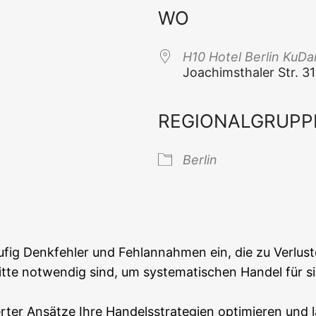
WO
H10 Hotel Ber­lin Ku
Joa­chims­tha­ler Str. 3
REGIONALGRUPP
 Kalender
iCal­en­dar
Ber­lin
äu­fig Denk­feh­ler und Fehl­an­nah­men ein, die zu Ver­lus
­te not­wen­dig sind, um sys­te­ma­ti­schen Han­del für sic
r­ter Ansät­ze Ihre Han­dels­stra­te­gien opti­mie­ren und 