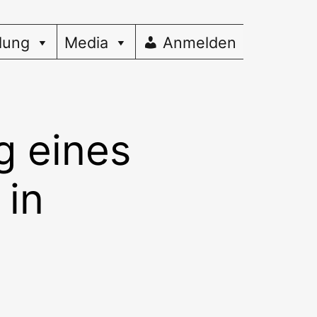
dung
Media
Anmelden
g eines
 in