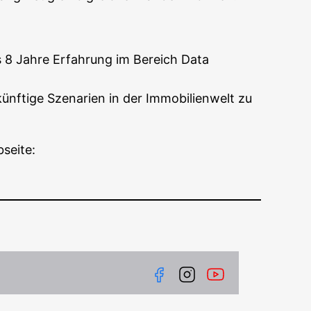
ls 8 Jah­re Erfah­rung im Bereich Data
f­ti­ge Sze­na­ri­en in der Immo­bi­li­en­welt zu
bseite: