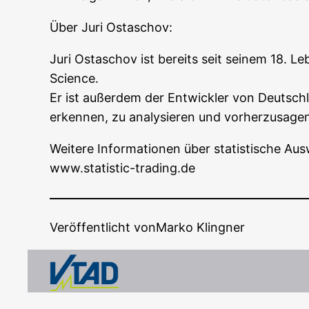
Über Juri Ostaschov:
Juri Ost­aschov ist bereits seit sei­nem 18. L
Science.
Er ist außer­dem der Ent­wick­ler von Deutsch­lan
erken­nen, zu ana­ly­sie­ren und vorherzusage
Wei­te­re Infor­ma­tio­nen über sta­tis­ti­sche A
www.statistic-trading.de
Veröffentlicht von
Marko Klingner