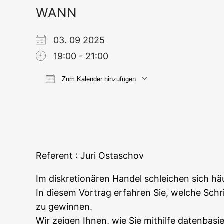
WANN
03. 09 2025
19:00 - 21:00
Zum Kalender hinzufügen
ICS her­un­ter­la­den
Goog­le
Refe­rent : Juri Ostaschov
Im dis­kre­tio­nä­ren Han­del schlei­chen sich h
In die­sem Vor­trag erfah­ren Sie, wel­che Schrit
zu gewinnen.
Wir zei­gen Ihnen, wie Sie mit­hil­fe daten­ba­sie