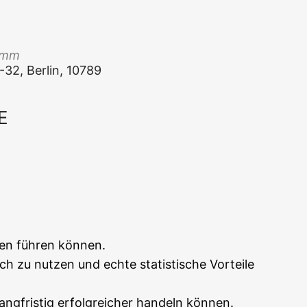
Damm
1-32, Ber­lin, 10789
E
Office 365
Out­look Live
­ten füh­ren können.
h zu nut­zen und ech­te sta­tis­ti­sche Vor­tei­le
lang­fris­tig erfolg­rei­cher han­deln können.