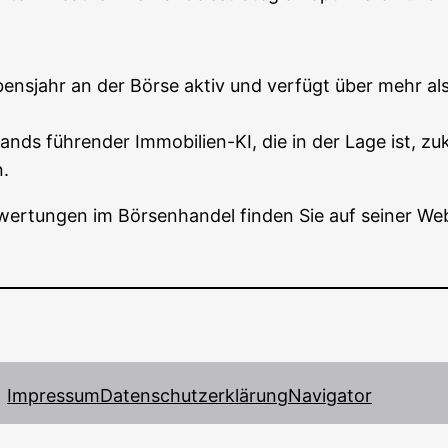
ebens­jahr an der Bör­se aktiv und ver­fügt über mehr a
ds füh­ren­der Immo­bi­li­en-KI, die in der Lage ist, zukün
n.
us­wer­tun­gen im Bör­sen­han­del fin­den Sie auf sei­ner We
Impressum
Datenschutzerklärung
Navigator