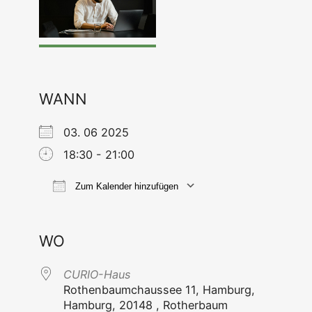
WANN
03. 06 2025
18:30 - 21:00
Zum Kalender hinzufügen
ICS her­un­ter­la­den
Goog­le Kal
WO
CURIO-Haus
Rothen­baum­chaus­see 11, Ham­burg,
Ham­burg, 20148 , Rotherbaum