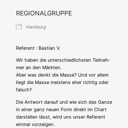
REGIONALGRUPPE
Ham­burg
Refe­rent : Bas­ti­an V.
Wir haben die unter­schied­lichs­ten Teil­neh­
mer an den Märkten.
Aber was denkt die Mas­se? Und vor allem
liegt die Mas­se meis­tens eher rich­tig oder
falsch?
Die Ant­wort dar­auf und wie sich das Gan­ze
in einer ganz neu­en Form direkt im Chart
dar­stel­len lässt, wird uns unser Refe­rent
ein­mal vorzeigen.