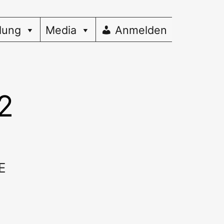
dung
Media
Anmelden
2
E