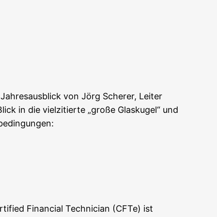
Office 365
Out­look Live
e Jah­res­aus­blick von Jörg Sche­rer, Lei­ter
 in die viel­zi­tier­te „gro­ße Glas­ku­gel“ und
menbedingungen:
fied Finan­cial Tech­ni­ci­an (CFTe) ist