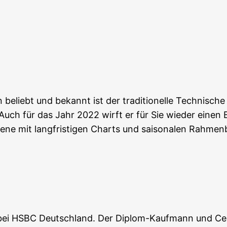
 Kalender
iCal­en­dar
ern beliebt und bekannt ist der tra­di­tio­nel­le Tech­ni­sch
ch für das Jahr 2022 wirft er für Sie wie­der einen Blick
­ebe­ne mit lang­fris­ti­gen Charts und sai­so­na­len Rah
e bei HSBC Deutsch­land. Der Diplom-Kauf­mann und Cer­ti­