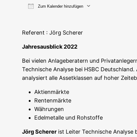
Zum Kalender hinzufügen
ICS her­un­ter­la­den
Goog­le
Refe­rent : Jörg Scherer
Jah­res­aus­blick 2022
Bei vie­len Anla­ge­be­ra­tern und Pri­vat­an­le­g
Tech­ni­sche Ana­ly­se bei HSBC Deutsch­land. Au
ana­ly­siert alle Asset­klas­sen auf hoher Zeit
Akti­en­märk­te
Ren­ten­märk­te
Wäh­run­gen
Edel­me­tal­le und Rohstoffe
Jörg Sche­rer
ist Lei­ter Tech­ni­sche Ana­ly­s