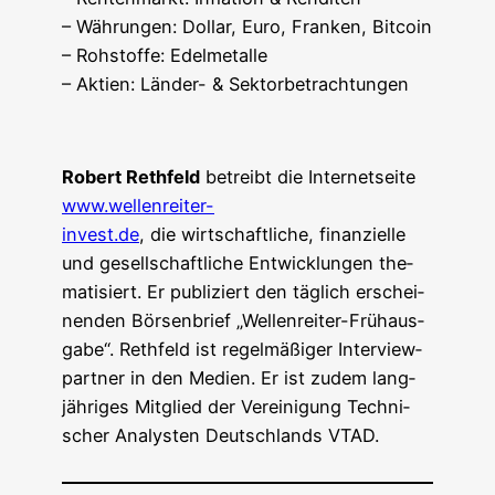
– Wäh­run­gen: Dol­lar, Euro, Fran­ken, Bitcoin
– Roh­stof­fe: Edelmetalle
– Akti­en: Län­der- & Sektorbetrachtungen
Robert Reth­feld
betreibt die Inter­net­sei­te
www.wellenreiter-
invest.de
, die wirt­schaft­li­che, finan­zi­el­le
und gesell­schaft­li­che Ent­wick­lun­gen the­
ma­ti­siert. Er publi­ziert den täg­lich erschei­
nen­den Bör­sen­brief „Wel­len­rei­ter-Früh­aus­
ga­be“. Reth­feld ist regel­mä­ßi­ger Inter­view­
part­ner in den Medi­en. Er ist zudem lang­
jäh­ri­ges Mit­glied der Ver­ei­ni­gung Tech­ni­
scher Ana­lys­ten Deutsch­lands VTAD.