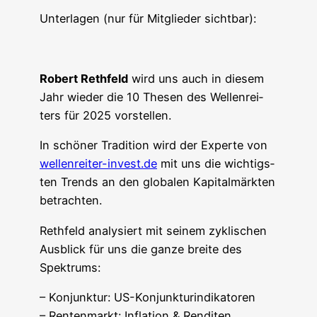
Unter­la­gen (nur für Mit­glie­der sichtbar):
Robert Reth­feld
wird uns auch in die­sem
Jahr wie­der die 10 The­sen des Wel­len­rei­
ters für 2025 vorstellen.
In schö­ner Tra­di­ti­on wird der Exper­te von
wellenreiter-invest.de
mit uns die wich­tigs­
ten Trends an den glo­ba­len Kapi­tal­märk­ten
betrachten.
Reth­feld ana­ly­siert mit sei­nem zykli­schen
Aus­blick für uns die gan­ze brei­te des
Spektrums:
– Kon­junk­tur: US-Konjunkturindikatoren
– Ren­ten­markt: Infla­ti­on & Renditen