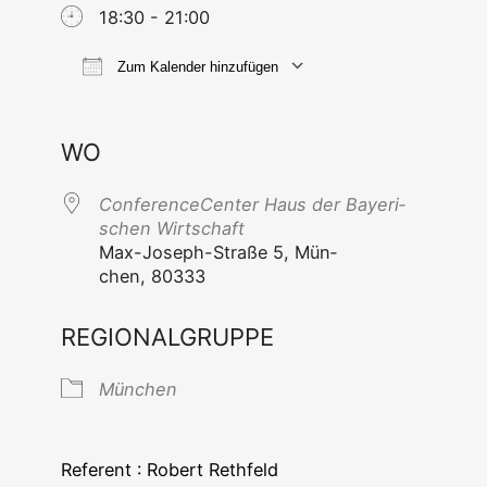
18:30 - 21:00
Zum Kalender hinzufügen
ICS her­un­ter­la­den
Goog­le Ka
WO
Con­fe­rence­Cen­ter Haus der Baye­ri­
schen Wirtschaft
Max-Joseph-Stra­ße 5, Mün­
chen, 80333
REGIONALGRUPPE
Mün­chen
Refe­rent : Robert Rethfeld