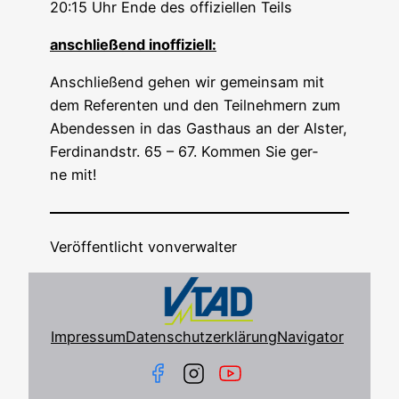
20:15 Uhr Ende des offi­zi­el­len Teils
anschlie­ßend inoffiziell:
Anschlie­ßend gehen wir gemein­sam mit
dem Refe­ren­ten und den Teil­neh­mern zum
Abend­essen in das Gast­haus an der Als­ter,
Fer­di­nandstr. 65 – 67. Kom­men Sie ger­
ne mit!
Veröffentlicht von
verwalter
Impressum
Datenschutzerklärung
Navigator