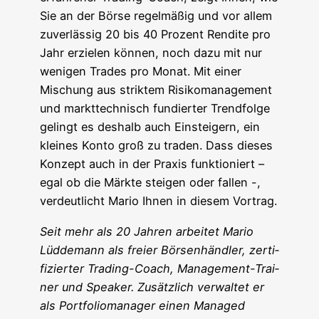
Sie an der Bör­se regel­mä­ßig und vor allem
zuver­läs­sig 20 bis 40 Pro­zent Ren­di­te pro
Jahr erzie­len kön­nen, noch dazu mit nur
weni­gen Trades pro Monat. Mit einer
Mischung aus strik­tem Risi­ko­ma­nage­ment
und markt­tech­nisch fun­dier­ter Trend­fol­ge
gelingt es des­halb auch Ein­stei­gern, ein
klei­nes Kon­to groß zu traden. Dass die­ses
Kon­zept auch in der Pra­xis funk­tio­niert –
egal ob die Märk­te stei­gen oder fal­len -,
ver­deut­licht Mario Ihnen in die­sem Vortrag.
Seit mehr als 20 Jah­ren arbei­tet Mario
Lüd­de­mann als frei­er Bör­sen­händ­ler, zer­ti­
fi­zier­ter Tra­ding-Coach, Manage­ment-Trai­
ner und Spea­k­er. Zusätz­lich ver­wal­tet er
als Port­fo­lio­ma­na­ger einen Mana­ged