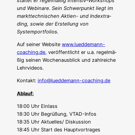
stal­tet er regel­mä­ßig Inten­siv-Work­shops
und Web­i­na­re. Sein Schwer­punkt liegt im
markt­tech­ni­schen Akti­en- und Index­tra­
ding, sowie der Erstel­lung von
Systemportfolios.
Auf sei­ner Web­site
www.lueddemann-
coaching.de
, ver­öf­fent­licht er u.a. regel­mä­
ßig sei­nen Wochen­aus­blick und zahl­rei­che
Lehrvideos.
Kon­takt:
info@lueddemann-coaching.de
Ablauf:
18:00 Uhr Einlass
18:30 Uhr Begrü­ßung, VTAD-Infos
18:35 Uhr Aktuelles/ Diskussion
18:45 Uhr Start des Hauptvortrages