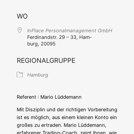
ICS her­un­ter­la­den
Goog­le Ka
WO
InPlace Per­so­nal­ma­nage­ment GmbH
Fer­di­nandstr. 29 – 33, Ham­
burg, 20095
REGIONALGRUPPE
Ham­burg
Refe­rent : Mario Lüddemann
Mit Dis­zi­plin und der rich­ti­gen Vor­be­rei­tung
ist es mög­lich, aus einem klei­nen Kon­to ein
gro­ßes zu ertra­den. Mario Lüd­de­mann,
erfah­re­ner Tra­ding-Coach, zeigt Ihnen, wie