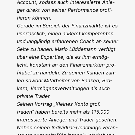
Account, sodass auch inter­es­sier­te Anle­
ger direkt von sei­ner Per­for­mance pro­fi­
tie­ren können.
Gera­de im Bereich der Finanz­märk­te ist es
uner­läss­lich, einen äußerst kom­pe­ten­ten
und lang­jäh­rig erfah­re­nen Coach an sei­ner
Sei­te zu haben. Mario Lüd­de­mann ver­fügt
über eine Exper­ti­se, die es ihm ermög­
licht, kon­stant an den Finanz­märk­ten pro­
fi­ta­bel zu han­deln. Zu sei­nen Kun­den zäh­
len sowohl Mit­ar­bei­ter von Ban­ken, Bro­
kern, Ver­mö­gens­ver­wal­tun­gen als auch
pri­va­te Trader.
Sei­nen Vor­trag „Klei­nes Kon­to groß
traden“ haben bereits mehr als 115.000
inter­es­sier­te Anle­ger und Trader gesehen.
Neben sei­nen Indi­vi­du­al-Coa­chings ver­an­