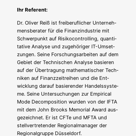
Ihr Refe­rent:
Dr. Oli­ver Reiß ist frei­be­ruf­li­cher Unter­neh­
mens­be­ra­ter für die Finanz­in­dus­trie mit
Schwer­punkt auf Risi­ko­con­trol­ling, quan­ti­
ta­ti­ve Ana­ly­se und zuge­hö­ri­ger IT-Umset­
zun­gen. Sei­ne For­schungs­ar­bei­ten auf dem
Gebiet der Tech­ni­schen Ana­ly­se basie­ren
auf der Über­tra­gung mathe­ma­ti­scher Tech­
ni­ken auf Finanz­zeit­rei­hen und die Ent­
wick­lung dar­auf basie­ren­der Han­dels­sys­te­
me. Sei­ne Unter­su­chun­gen zur Empi­ri­cal
Mode Decom­po­si­ti­on wur­den von der IFTA
mit dem John Brooks Memo­ri­al Award aus­
ge­zeich­net. Er ist CFTe und MFTA und
stell­ver­tre­ten­der Regio­nal­ma­na­ger der
Regio­nal­grup­pe Düsseldorf.