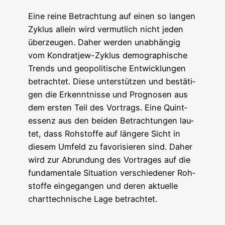
Eine rei­ne Betrach­tung auf einen so lan­gen
Zyklus allein wird ver­mut­lich nicht jeden
über­zeu­gen. Daher wer­den unab­hän­gig
vom Kond­rat­jew-Zyklus demo­gra­phi­sche
Trends und geo­po­li­ti­sche Ent­wick­lun­gen
betrach­tet. Die­se unter­stüt­zen und bestä­ti­
gen die Erkennt­nis­se und Pro­gno­sen aus
dem ers­ten Teil des Vor­trags. Eine Quint­
essenz aus den bei­den Betrach­tun­gen lau­
tet, dass Roh­stof­fe auf län­ge­re Sicht in
die­sem Umfeld zu favo­ri­sie­ren sind. Daher
wird zur Abrun­dung des Vor­tra­ges auf die
fun­da­men­ta­le Situa­ti­on ver­schie­de­ner Roh­
stof­fe ein­ge­gan­gen und deren aktu­el­le
chart­tech­ni­sche Lage betrachtet.