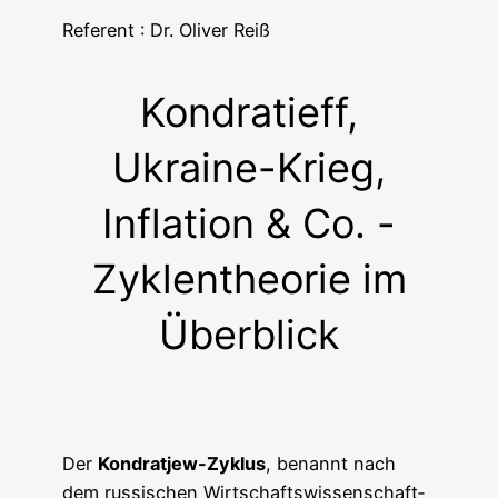
Refe­rent : Dr. Oli­ver Reiß
Kondratieff,
Ukraine-Krieg,
Inflation & Co. -
Zyklentheorie im
Überblick
Der
Kond­rat­jew-Zyklus
, benannt nach
dem rus­si­schen Wirt­schafts­wis­sen­schaft­