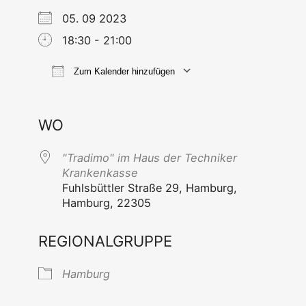
05. 09 2023
18:30 - 21:00
Zum Kalender hinzufügen
ICS her­un­ter­la­den
Goog­le Ka
WO
"Tra­di­mo" im Haus der Tech­ni­ker
Krankenkasse
Fuhls­bütt­ler Stra­ße 29, Ham­burg,
Ham­burg, 22305
REGIONALGRUPPE
Ham­burg