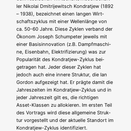
ler Niko­lai Dmit­ri­je­witsch Kond­rat­jew (1892
– 1938), bezeich­net einen lan­gen Wirt­
schafts­zy­klus mit einer Wel­len­län­ge von
ca. 50-60 Jah­re. Die­se Zyklen ver­band der
Öko­nom Joseph Schum­pe­ter jeweils mit
einer Basis­in­no­va­ti­on (z.B. Dampf­ma­schi­
ne, Eisen­bahn, Elek­tri­fi­zie­rung) was zur
Popu­la­ri­tät des Kond­rat­jew-Zyklus bei­
getra­gen hat. Jeder die­ser Zyklen hat
jedoch auch eine inne­re Struk­tur, die Ian
Gor­don auf­ge­zeigt hat. Er präg­te damit die
Jah­res­zei­ten im Kond­rat­jew-Zyklus und in
jeder Jah­res­zeit gilt es, die rich­ti­gen
Asset-Klas­sen zu allo­kie­ren. Im ers­ten Teil
des Vor­trags wird die­se all­ge­mei­ne Struk­
tur vor­ge­stellt und der aktu­el­le Stand­ort im
Kond­rat­jew-Zyklus identifiziert.