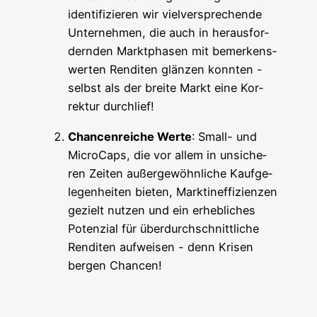
iden­ti­fi­zie­ren wir viel­ver­spre­chen­de
Unter­neh­men, die auch in her­aus­for­
dern­den Markt­pha­sen mit bemer­kens­
wer­ten Ren­di­ten glän­zen konn­ten -
selbst als der brei­te Markt eine Kor­
rek­tur durchlief!
Chan­cen­rei­che Wer­te
: Small- und
Micro­Caps, die vor allem in unsi­che­
ren Zei­ten außer­ge­wöhn­li­che Kauf­ge­
le­gen­hei­ten bie­ten, Markt­in­ef­fi­zi­en­zen
gezielt nut­zen und ein erheb­li­ches
Poten­zi­al für über­durch­schnitt­li­che
Ren­di­ten auf­wei­sen - denn Kri­sen
ber­gen Chancen!