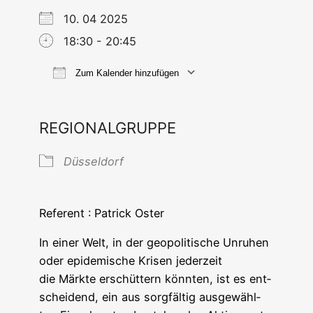
10. 04 2025
18:30 - 20:45
Zum Kalender hinzufügen
ICS her­un­ter­la­den
Goog­le Ka
REGIONALGRUPPE
Düs­sel­dorf
Refe­rent : Patrick Oster
In einer Welt, in der geo­po­li­ti­sche Unru­hen
oder epi­de­mi­sche Kri­sen jeder­zeit
die Märk­te erschüt­tern könn­ten, ist es ent­
schei­dend, ein aus sorg­fäl­tig aus­ge­wähl­