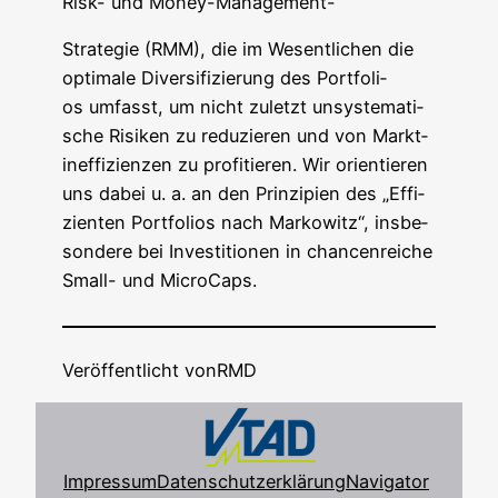
Risk- und Money-Management-
Stra­te­gie (RMM), die im Wesent­li­chen die
opti­ma­le Diver­si­fi­zie­rung des Port­fo­li­
os umfasst, um nicht zuletzt unsys­te­ma­ti­
sche Risi­ken zu redu­zie­ren und von Markt­
in­ef­fi­zi­en­zen zu pro­fi­tie­ren. Wir ori­en­tie­ren
uns dabei u. a. an den Prin­zi­pi­en des „Effi­
zi­en­ten Port­fo­li­os nach Mar­ko­witz“, ins­be­
son­de­re bei Inves­ti­tio­nen in chan­cen­rei­che
Small- und MicroCaps.
Veröffentlicht von
RMD
Impressum
Datenschutzerklärung
Navigator