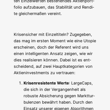
ten Ein­zel­wer­ten bestehen­des Akti­en­port­
fo­lio auf­zu­bau­en, das Sta­bi­li­tät und Ren­di­
te glei­cher­ma­ßen vereint.
Kri­sen­si­cher mit Ein­zel­ti­teln? Zuge­ge­ben,
das mag im ers­ten Moment wie eine Uto­pie
erschei­nen, doch der Refe­rent wird uns
einen intel­li­gen­ten Ansatz zei­gen, wie wir
dies rea­li­sie­ren kön­nen. Dabei ist es ent­
schei­dend, auf zwei Haupt­ka­te­go­rien von
Akti­en­in­vest­ments zu vertrauen:
Kri­sen­re­sis­ten­te Wer­te
: Larg­eCaps,
die sich in der Ver­gan­gen­heit als
robus­te Absi­che­rung gegen Markt­tur­
bu­len­zen bewährt haben. Durch den
Ein­satz unse­rer eige­nen Algo­rith­men