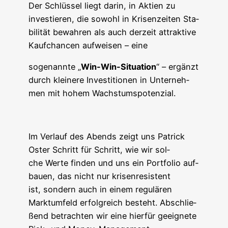
Der Schlüs­sel liegt dar­in, in Akti­en zu
inves­tie­ren, die sowohl in Kri­sen­zei­ten Sta­
bi­li­tät bewah­ren als auch der­zeit attrak­ti­ve
Kauf­chan­cen auf­wei­sen – eine
soge­nann­te „
Win-Win-Situa­ti­on
“ – ergänzt
durch klei­ne­re Inves­ti­tio­nen in Unter­neh­
men mit hohem Wachstumspotenzial.
Im Ver­lauf des Abends zeigt uns Patrick
Oster Schritt für Schritt, wie wir sol­
che Wer­te fin­den und uns ein Port­fo­lio auf­
bau­en, das nicht nur kri­sen­re­sis­tent
ist, son­dern auch in einem regu­lä­ren
Markt­um­feld erfolg­reich besteht. Abschlie­
ßend betrach­ten wir eine hier­für geeig­ne­te