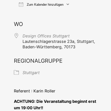
Zum Kalender hinzufügen
ICS her­un­ter­la­den
Goog­le Ka
WO
Design Offices Stuttgart
Lau­ten­schla­ger­stras­se 23a, Stutt­gart,
Baden-Würt­tem­berg, 70173
REGIONALGRUPPE
Stutt­gart
Refe­rent : Karin Roller
ACHTUNG: Die Ver­an­stal­tung beginnt erst
um 19:00 Uhr!!