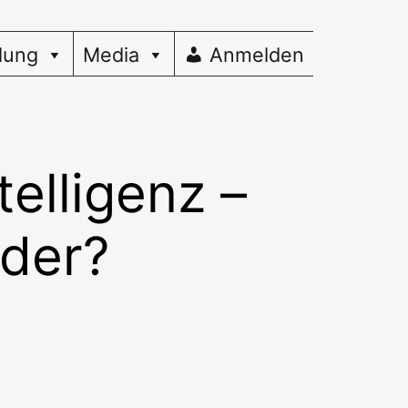
dung
Media
Anmelden
elligenz –
ader?