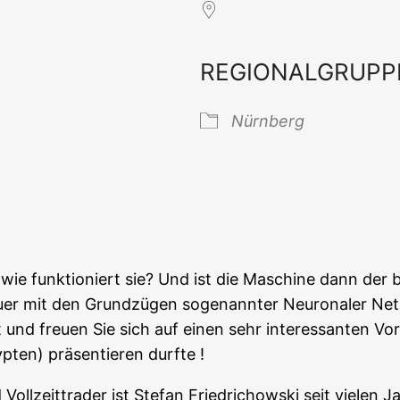
REGIONALGRUPP
 Kalender
iCal­en­dar
Nürn­berg
er wie funk­tio­niert sie? Und ist die Maschi­ne dann der
­er mit den Grund­zü­gen soge­nann­ter Neu­ro­na­ler Net
 und freu­en Sie sich auf einen sehr inter­es­san­ten Vo
­ten) prä­sen­tie­ren durfte !
 Voll­zeit­t­rader ist Ste­fan Fried­richow­ski seit vie­le