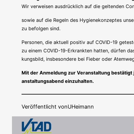
Wir ver­wei­sen aus­drück­lich auf die gel­ten­den Co
sowie auf die Regeln des Hygie­ne­kon­zep­tes unse­
zu befol­gen sind.
Per­so­nen, die aktu­ell posi­tiv auf COVID-19 getes­
zu einem COVID-19-Erkrank­ten hat­ten, dür­fen das 
kungs­bild, ins­be­son­de­re bei Fie­ber oder Atem
Mit der Anmel­dung zur Ver­an­stal­tung bestä­ti
an­stal­tungs­abend einzuhalten.
Veröffentlicht von
UHeimann