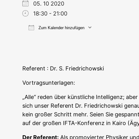
05. 10 2020
18:30 - 21:00
Zum Kalender hinzufügen
ICS her­un­ter­la­den
Goog­le
Refe­rent : Dr. S. Friedrichowski
Vor­trags­un­ter­la­gen:
„Alle“ reden über künst­li­che Intel­li­genz; ab
sich unser Refe­rent Dr. Fried­richow­ski genau
kein gro­ßer Schritt mehr. Sei­en Sie gespannt
auf der gro­ßen IFTA-Kon­fe­renz in Kai­ro (Ägyp
Der Refe­rent:
Als pro­mo­vier­ter Phy­si­ker und