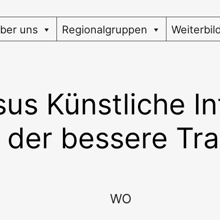
ber uns
Regionalgruppen
Weiterbil
s Künstliche Int
t der bessere Tr
WO