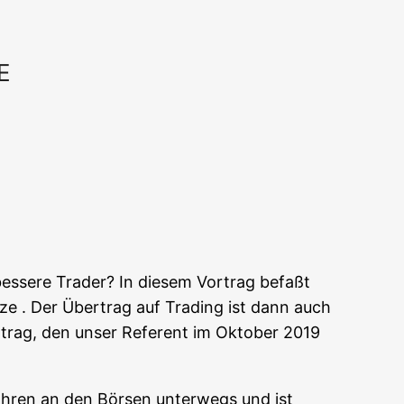
E
Office 365
Out­look Live
 bes­se­re Trader? In die­sem Vor­trag befaßt
­ze . Der Über­trag auf Tra­ding ist dann auch
r­trag, den unser Refe­rent im Okto­ber 2019
n Jah­ren an den Bör­sen unter­wegs und ist