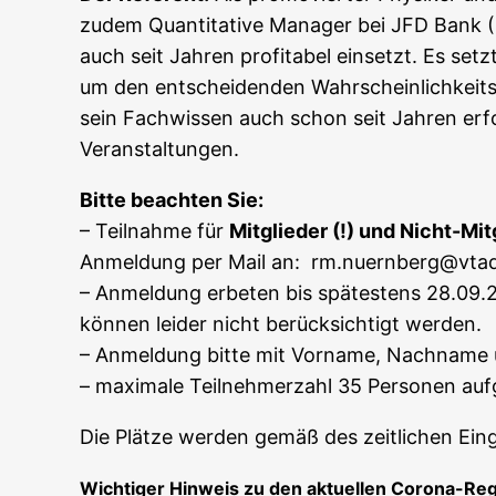
zudem Quan­ti­ta­ti­ve Mana­ger bei JFD Bank (Fre
auch seit Jah­ren pro­fi­ta­bel ein­setzt. Es s
um den ent­schei­den­den Wahr­schein­lich­keits­v
sein Fach­wis­sen auch schon seit Jah­ren erfol
Veranstaltungen.
Bit­te beach­ten Sie:
– Teil­nah­me für
Mit­glie­der (!) und Nicht-Mit­
Anmel­dung per Mail an: rm.nuernberg@vta
– Anmel­dung erbe­ten bis spä­tes­tens 28.09.2
kön­nen lei­der nicht berück­sich­tigt werden.
– Anmel­dung bit­te mit Vor­na­me, Nach­na­me
– maxi­ma­le Teil­neh­mer­zahl 35 Per­so­nen a
Die Plät­ze wer­den gemäß des zeit­li­chen Ei
Wich­ti­ger Hin­weis zu den aktu­el­len Corona-Re