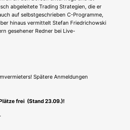
ch abge­lei­te­te Tra­ding Stra­te­gien, die er
s auch auf selbst­ge­schrie­ben C-Pro­gram­me,
ber hin­aus ver­mit­telt Ste­fan Fried­richow­ski
ern gese­he­ner Red­ner bei Live-
um­ver­mie­ters! Spä­te­re Anmeldungen
Plät­ze frei (Stand 23.09.)!
.