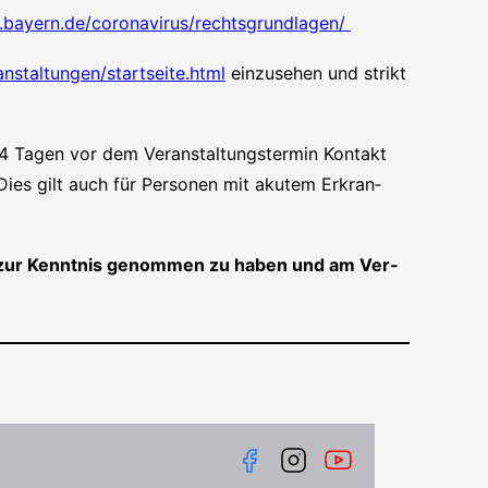
bayern.de/coronavirus/rechtsgrundlagen/
nstaltungen/startseite.html
ein­zu­se­hen und strikt
14 Tagen vor dem Ver­an­stal­tungs­ter­min Kon­takt
Dies gilt auch für Per­so­nen mit aku­tem Erkran­
ln zur Kennt­nis genom­men zu haben und am Ver­