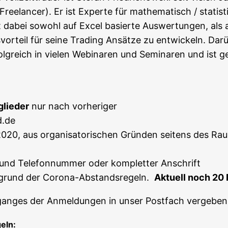
e­lan­cer). Er ist Exper­te für mathe­ma­tisch / sta­tis­tis
etzt dabei sowohl auf Excel basier­te Aus­wer­tun­gen, al
or­teil für sei­ne Tra­ding Ansät­ze zu ent­wi­ckeln. Dar­ü
g­reich in vie­len Web­i­na­ren und Semi­na­ren und ist g
glie­der
nur nach vorheriger
d.de
020, aus orga­ni­sa­to­ri­schen Grün­den sei­tens des Ra
 und Tele­fon­num­mer oder kom­plet­ter Anschrift
uf­grund der Coro­na-Abstands­re­geln.
Aktu­ell noch 20 
n­gan­ges der Anmel­dun­gen in unser Post­fach vergeben
geln: