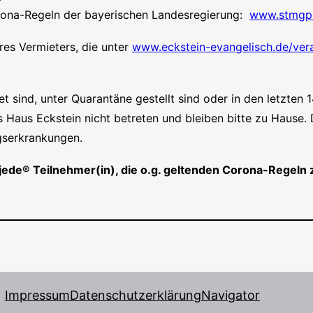
ro­na-Regeln der baye­ri­schen Lan­des­re­gie­rung:
www.stmgp.
res Ver­mie­ters, die unter
www.eckstein-evangelisch.de/vera
tet sind, unter Qua­ran­tä­ne gestellt sind oder in den letz­ten 
Haus Eck­stein nicht betre­ten und blei­ben bit­te zu Hau­se. 
wegserkrankungen.
gt jede® Teilnehmer(in), die o.g. gel­ten­den Coro­na-Rege
Impressum
Datenschutzerklärung
Navigator