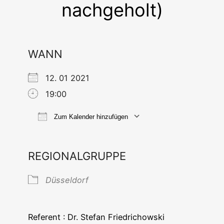
nachgeholt)
WANN
12. 01 2021
19:00
Zum Kalender hinzufügen
ICS her­un­ter­la­den
Goog­le Ka
REGIONALGRUPPE
Düs­sel­dorf
Refe­rent : Dr. Ste­fan Friedrichowski