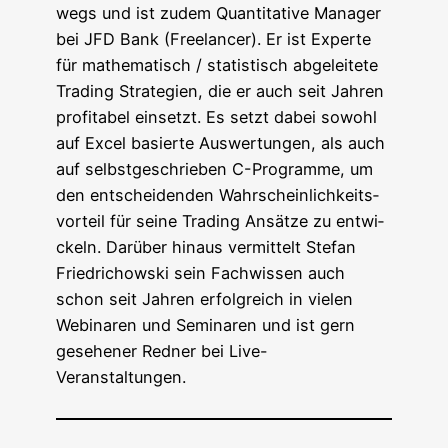
wegs und ist zudem Quan­ti­ta­ti­ve Mana­ger
bei JFD Bank (Free­lan­cer). Er ist Exper­te
für mathe­ma­tisch / sta­tis­tisch abge­lei­te­te
Tra­ding Stra­te­gien, die er auch seit Jah­ren
pro­fi­ta­bel ein­setzt. Es setzt dabei sowohl
auf Excel basier­te Aus­wer­tun­gen, als auch
auf selbst­ge­schrie­ben C-Pro­gram­me, um
den ent­schei­den­den Wahr­schein­lich­keits­
vor­teil für sei­ne Tra­ding Ansät­ze zu ent­wi­
ckeln. Dar­über hin­aus ver­mit­telt Ste­fan
Fried­richow­ski sein Fach­wis­sen auch
schon seit Jah­ren erfolg­reich in vie­len
Web­i­na­ren und Semi­na­ren und ist gern
gese­he­ner Red­ner bei Live-
Veranstaltungen.