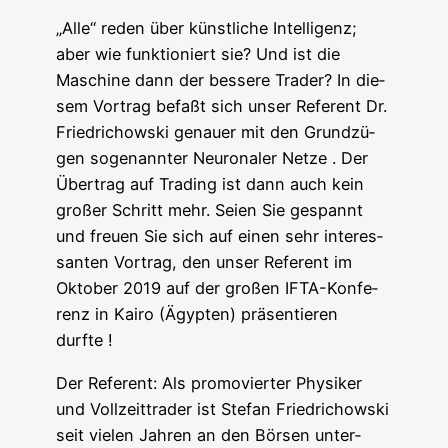
„Alle“ reden über künst­li­che Intel­li­genz;
aber wie funk­tio­niert sie? Und ist die
Maschi­ne dann der bes­se­re Trader? In die­
sem Vor­trag befaßt sich unser Refe­rent Dr.
Fried­richow­ski genau­er mit den Grund­zü­
gen soge­nann­ter Neu­ro­na­ler Net­ze . Der
Über­trag auf Tra­ding ist dann auch kein
gro­ßer Schritt mehr. Sei­en Sie gespannt
und freu­en Sie sich auf einen sehr inter­es­
san­ten Vor­trag, den unser Refe­rent im
Okto­ber 2019 auf der gro­ßen IFTA-Kon­fe­
renz in Kai­ro (Ägyp­ten) prä­sen­tie­ren
durfte !
Der Refe­rent: Als pro­mo­vier­ter Phy­si­ker
und Voll­zeit­t­rader ist Ste­fan Fried­richow­ski
seit vie­len Jah­ren an den Bör­sen unter­