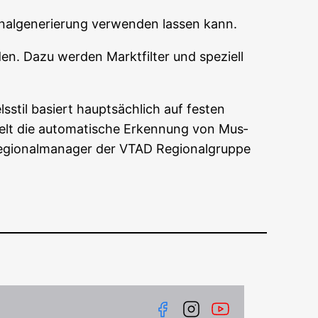
al­ge­nerie­rung ver­wen­den las­sen kann.
den. Dazu wer­den Markt­fil­ter und spe­zi­ell
­stil basiert haupt­säch­lich auf fes­ten
pielt die auto­ma­ti­sche Erken­nung von Mus­
 Regio­nal­ma­na­ger der VTAD Regio­nal­grup­pe