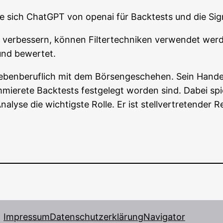
wie sich ChatGPT von ope­nai für Back­tests und die Sign
 ver­bes­sern, kön­nen Fil­ter­tech­ni­ken ver­wen­det wer­
t und bewertet.
en­be­ruf­lich mit dem Bör­sen­ge­sche­hen. Sein Han­dels
m­mie­re­te Back­tests fest­ge­legt wor­den sind. Dabei s
­ly­se die wich­tigs­te Rol­le. Er ist stell­ver­tre­ten­der
Impressum
Datenschutzerklärung
Navigator