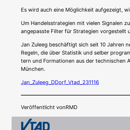
Es wird auch eine Mög­lich­keit auf­ge­zeigt, 
Um Han­dels­stra­te­gien mit vie­len Signa­len zu
ange­pass­te Fil­ter für Stra­te­gien vor­ge­stell
Jan Zuleeg beschäf­tigt sich seit 10 Jah­ren neb
Regeln, die über Sta­tis­tik und sel­ber pro­gra
tern und For­ma­tio­nen aus der tech­ni­schen Ana
München.
Jan_Zuleeg_DDorf_Vtad_231116
Veröffentlicht von
RMD