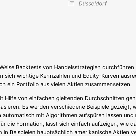
Düs­sel­dorf
 Kalender
iCal­en­dar
Wei­se Back­tests von Han­dels­stra­te­gien durch­füh­re
 sich wich­ti­ge Kenn­zah­len und Equi­ty-Kur­ven aus­rec
auch ein Port­fo­lio aus vie­len Akti­en zusammensetzen.
t Hil­fe von ein­fa­chen glei­ten­den Durch­schnit­ten gen
sie­ren. Es wer­den ver­schie­de­ne Bei­spie­le gezeigt, w
uto­ma­tisch mit Algo­rith­men auf­spü­ren las­sen und m
r die For­ma­ti­on, lässt sich ein­fach auf­zei­gen, wie
 in Bei­spie­len haupt­säch­lich ame­ri­ka­ni­sche Akti­en