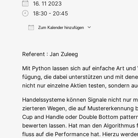
16. 11 2023
18:30 - 20:45
Zum Kalender hinzufügen
ICS her­un­ter­la­den
Goog­le
Refe­rent : Jan Zuleeg
Mit Python las­sen sich auf ein­fa­che Art und 
fü­gung, die dabei unter­stüt­zen und mit denen
nicht nur ein­zel­ne Akti­en tes­ten, son­dern 
Han­dels­sys­te­me kön­nen Signa­le nicht nur mi
zier­te­ren Wegen, die auf Mus­ter­er­ken­nung ba
Cup and Hand­le oder Dou­ble Bot­tom pat­tern a
bewer­ten las­sen. Hat man den Algo­rith­mus fü
fluss auf die Per­for­mance hat. Hier­zu wer­den