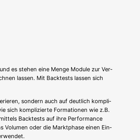
Office 365
Out­look Live
n und es ste­hen eine Men­ge Modu­le zur Ver­
h­nen las­sen. Mit Back­tests las­sen sich
e­rie­ren, son­dern auch auf deut­lich kom­pli­
ie sich kom­pli­zier­te For­ma­tio­nen wie z.B.
it­tels Back­tests auf ihre Per­for­mance
 das Volu­men oder die Markt­pha­se einen Ein­
 verwendet.