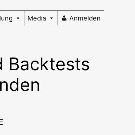
dung
Media
Anmelden
 Backtests
inden
E