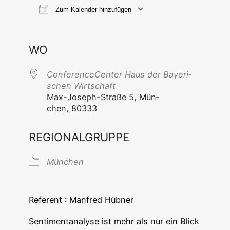
Zum Kalender hinzufügen
ICS her­un­ter­la­den
Goog­le Ka
WO
Con­fe­rence­Cen­ter Haus der Baye­ri­
schen Wirtschaft
Max-Joseph-Stra­ße 5, Mün­
chen, 80333
REGIONALGRUPPE
Mün­chen
Refe­rent : Man­fred Hübner
Sen­ti­ment­ana­ly­se ist mehr als nur ein Blick