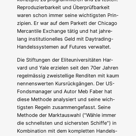
Repro­du­zier­bar­keit und Über­prüf­bar­keit
waren schon immer sei­ne wich­tigs­ten Prin­
zi­pi­en. Er war auf dem Par­kett der Chi­ca­go
Mer­can­ti­le Exch­an­ge tätig und hat jah­re­
lang insti­tu­tio­nel­les Geld mit Day­tra­ding-
Han­dels­sys­te­men auf Futures verwaltet.
Die Stif­tun­gen der Eli­te­uni­ver­si­tä­ten Har­
vard und Yale erzie­len seit den 70er Jah­ren
regel­mäs­sig zwei­stel­li­ge Ren­di­ten mit kaum
nen­nens­wer­ten Kurs­rück­gän­gen. Der US-
Fonds­ma­na­ger und Autor Meb Faber hat
die­se Metho­de ana­ly­siert und sei­ne wich­
tigs­ten Regeln zusam­men­ge­fasst. Sei­ne
Metho­de der Markt­aus­wahl ("Wäh­le immer
die schnells­ten und sichers­ten Schif­fe") in
Kom­bi­na­ti­on mit dem kom­plet­ten Han­dels­