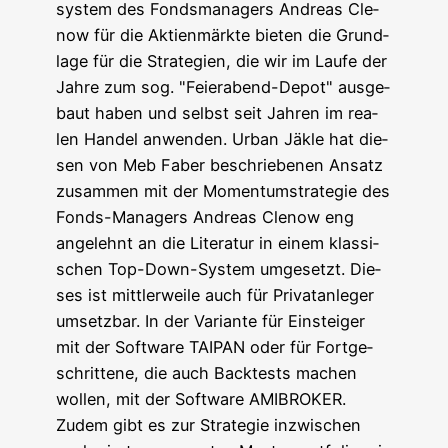
sys­tem des Fonds­ma­na­gers Andre­as Cle­
now für die Akti­en­märk­te bie­ten die Grund­
la­ge für die Stra­te­gien, die wir im Lau­fe der
Jah­re zum sog. "Fei­er­abend-Depot" aus­ge­
baut haben und selbst seit Jah­ren im rea­
len Han­del anwen­den. Urban Jäk­le hat die­
sen von Meb Faber beschrie­be­nen Ansatz
zusam­men mit der Momen­tum­stra­te­gie des
Fonds-Mana­gers Andre­as Cle­now eng
ange­lehnt an die Lite­ra­tur in einem klas­si­
schen Top-Down-Sys­tem umge­setzt. Die­
ses ist mitt­ler­wei­le auch für Pri­vat­an­le­ger
umsetz­bar. In der Vari­an­te für Ein­stei­ger
mit der Soft­ware TAIPAN oder für Fort­ge­
schrit­te­ne, die auch Back­tests machen
wol­len, mit der Soft­ware AMIBROKER.
Zudem gibt es zur Stra­te­gie inzwi­schen