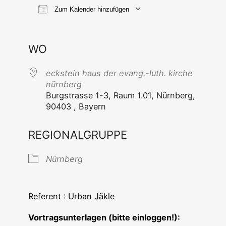
Zum Kalender hinzufügen
ICS her­un­ter­la­den
Goog­le Ka
WO
eck­stein haus der evang.-luth. kir­che
nürnberg
Burg­stras­se 1-3, Raum 1.01, Nürn­berg,
90403 , Bayern
REGIONALGRUPPE
Nürn­berg
Refe­rent : Urban Jäkle
Vor­trags­un­ter­la­gen (bit­te einloggen!):