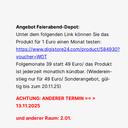
Ange­bot Feierabend-Depot:
Unter dem fol­gen­den Link kön­nen Sie das
Pro­dukt für 1 Euro einen Monat testen:
https://www.digistore24.com/product/584930?
voucher=WOT
Fol­ge­mo­na­te 39 statt 49 Euro/ das Pro­dukt
ist jeder­zeit monat­lich künd­bar. (Wie­der­ein­
stieg nur für 49 Euro/ Son­der­an­ge­bot, gül­
tig bis zum 20.11.25)
ACHTUNG: ANDERER TERMIN == >
13.11.2025
und ande­rer Raum: 2.01.