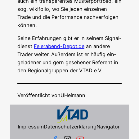
auch ein trans­pa­ren­tes Mus­ter­port­fo­lio, ein
sog. wiki­fo­lio, wo Sie jeden ein­zel­nen
Trade und die Per­for­mance nach­ver­fol­gen
können.
Sei­ne Erfah­run­gen gibt er in sei­nem Signal­
dienst
Feierabend-Depot.de
an ande­re
Trader wei­ter. Außer­dem ist er häu­fig ein­
ge­la­de­ner und gern gese­he­ner Refe­rent in
den Regio­nal­grup­pen der VTAD e.V.
Veröffentlicht von
UHeimann
Impressum
Datenschutzerklärung
Navigator