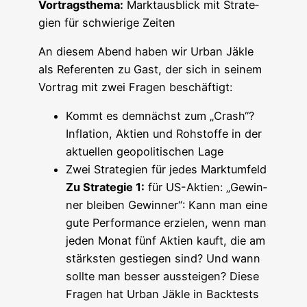
Vor­trags­the­ma:
Markt­aus­blick mit Stra­te­
gien für schwie­ri­ge Zeiten
An die­sem Abend haben wir Urban Jäk­le
als Refe­ren­ten zu Gast, der sich in sei­nem
Vor­trag mit zwei Fra­gen beschäftigt:
Kommt es dem­nächst zum „Crash“?
Infla­ti­on, Akti­en und Roh­stof­fe in der
aktu­el­len geo­po­li­ti­schen Lage
Zwei Stra­te­gien für jedes Marktumfeld
Zu Stra­te­gie 1:
für US-Akti­en: „Gewin­
ner blei­ben Gewin­ner“: Kann man eine
gute Per­for­mance erzie­len, wenn man
jeden Monat fünf Akti­en kauft, die am
stärks­ten gestie­gen sind? Und wann
soll­te man bes­ser aus­stei­gen? Die­se
Fra­gen hat Urban Jäk­le in Back­tests