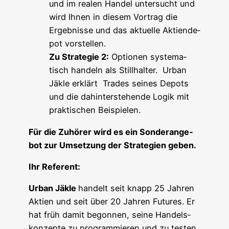
und im rea­len Han­del unter­sucht und
wird Ihnen in die­sem Vor­trag die
Ergeb­nis­se und das aktu­el­le Akti­en­de­
pot vorstellen.
Zu Stra­te­gie 2:
Optio­nen sys­te­ma­
tisch han­deln als Still­hal­ter. Urban
Jäk­le erklärt Trades sei­nes Depots
und die dahin­ter­ste­hen­de Logik mit
prak­ti­schen Beispielen.
Für die Zuhö­rer wird es ein Son­der­an­ge­
bot zur Umset­zung der Stra­te­gien geben.
Ihr Refe­rent:
Urban Jäk­le
han­delt seit knapp 25 Jah­ren
Akti­en und seit über 20 Jah­ren Futures. Er
hat früh damit begon­nen, sei­ne Han­dels­
kon­zep­te zu pro­gram­mie­ren und zu tes­ten.