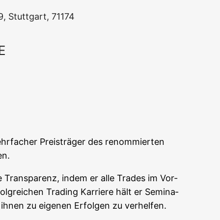
19, Stutt­gart, 71174
E
Office 365
Out­look Live
hr­fa­cher Preis­trä­ger des renom­mier­ten
en.
se Trans­pa­renz, indem er alle Trades im Vor­
g­rei­chen Tra­ding Kar­rie­re hält er Semi­na­
m ihnen zu eige­nen Erfol­gen zu verhelfen.