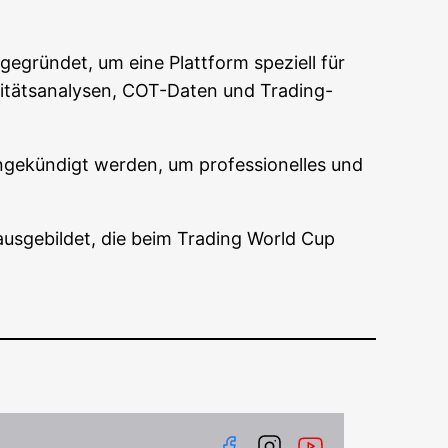
egrün­det, um eine Platt­form spe­zi­ell für
­li­täts­ana­ly­sen, COT-Daten und Tra­ding-
ge­kün­digt wer­den, um pro­fes­sio­nel­les und
us­ge­bil­det, die beim Tra­ding World Cup