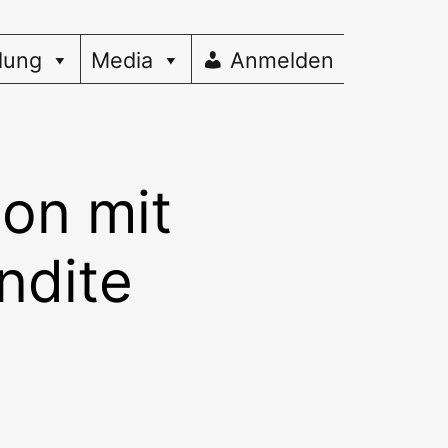
dung
Media
Anmelden
ion mit
ndite