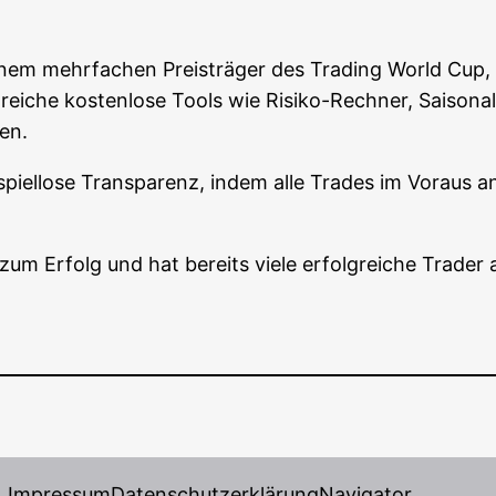
inem mehr­fa­chen Preis­trä­ger des Tra­ding World Cup, g
rei­che kos­ten­lo­se Tools wie Risi­ko-Rech­ner, Sai­so­na
zen.
piel­lo­se Trans­pa­renz, indem alle Trades im Vor­aus an
um Erfolg und hat bereits vie­le erfolg­rei­che Trader a
Impressum
Datenschutzerklärung
Navigator