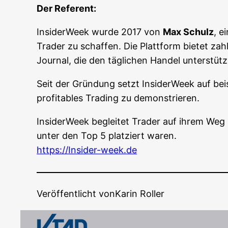
Der Refe­rent:
Insi­der­Week wur­de 2017 von
Max Schulz
, e
Trader zu schaf­fen. Die Platt­form bie­tet zahl­
Jour­nal, die den täg­li­chen Han­del unterstüt
Seit der Grün­dung setzt Insi­der­Week auf bei­s
pro­fi­ta­bles Tra­ding zu demonstrieren.
Insi­der­Week beglei­tet Trader auf ihrem Weg z
unter den Top 5 plat­ziert waren.
https://Insider-week.de
Veröffentlicht von
Karin Roller