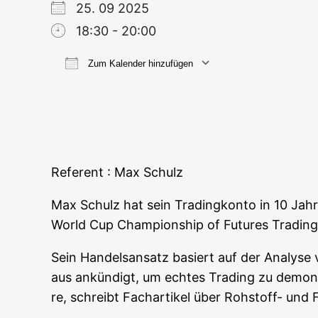
25. 09 2025
18:30 - 20:00
Zum Kalender hinzufügen
ICS her­un­ter­la­den
Goog­le
Refe­rent : Max Schulz
Max Schulz hat sein Tra­ding­kon­to in 10 Jah­r
World Cup Cham­pi­on­ship of Futures Tra­ding h
Sein Han­dels­an­satz basiert auf der Ana­ly­se
aus ankün­digt, um ech­tes Tra­ding zu demons­t
re, schreibt Fach­ar­ti­kel über Roh­stoff- un