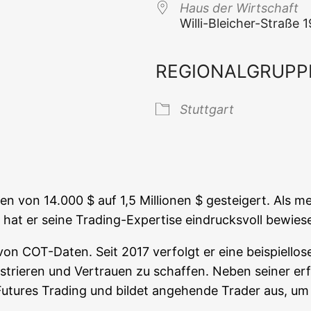
Haus der Wirtschaft
Wil­li-Blei­cher-Stra­ße 
REGIONALGRUPP
 Kalender
iCal­en­dar
Stutt­gart
en von 14.000 $ auf 1,5 Mil­lio­nen $ gestei­gert. Als me
at er sei­ne Tra­ding-Exper­ti­se ein­drucks­voll bewies
 von COT-Daten. Seit 2017 ver­folgt er eine bei­spiel­lo­
rie­ren und Ver­trau­en zu schaf­fen. Neben sei­ner erfol
d Futures Tra­ding und bil­det ange­hen­de Trader aus, u